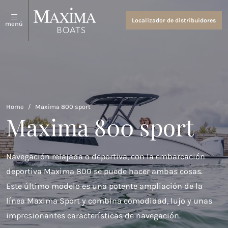
Acerca de nosotros
Balas y tenders
Localizador de distribuidores
menú
Ver todo
Acerca de nosotros
Coastal Tenders
Eventos y noticias
Maxima 640
Home
/
Maxima 800 sport
Maxima 680 sport lounge
Maxima 800 sport
Maxima 700 sport
Maxima 800 sport
Navegación relajada o deportiva, con la embarcación
deportiva Maxima 800 se puede hacer ambas cosas.
Maxima 740
Este último modelo es una potente ampliación de la
Maxima 840
línea Maxima Sport y combina comodidad, lujo y unas
impresionantes características de navegación.
Maxima 800 cabin