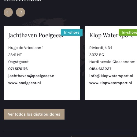
In-shore
In-shor
Jachthaven Poelgeest
Klop Watersport
Hugo de Vrieslaan 1
Rivierdijk 34
2341 NT
3372 BG
Oegstgeest
Hardinxveld Giessendam
071 5176176
0184 612227
jachthaven@poelgeest.nl
info@klopwatersport.nl
www.poelgeest.nl
www.klopwatersport.nl
Ver todos los distribuidores