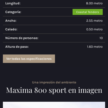
Longitud:
8.00 metro
Maxima 730
Categoría:
Coastal Tenders
Maxima 730I
Ancho:
2.55 metro
Maxima 820 retro
Calado:
0.50 metro
Número de personas:
10
Maxima 920 cabin
Altura de paso:
1.60 metro
Maxima 650 Flying Lounge
Ver todas las especificaciones
Maxima 750 Flying Lounge
Todos Inland modelos
Lanchas eléctricas
Una impresión del ambiente
Maxima 800 sport en imagen
Maxima 490 XL Eléctrico
Maxima 550 Eléctrico