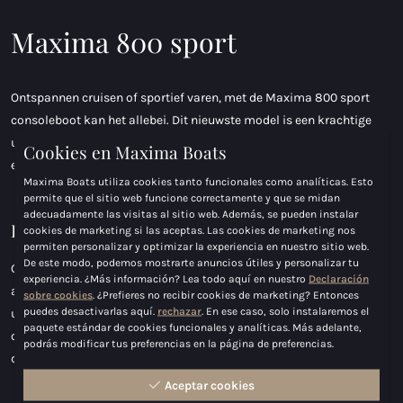
Maxima 800 sport
Ontspannen cruisen of sportief varen, met de Maxima 800 sport
consoleboot kan het allebei. Dit nieuwste model is een krachtige
uitbreiding van de Maxima Sport-lijn en combineert comfort, luxe
Cookies en Maxima Boats
en indrukwekkende vaareigenschappen.
Maxima Boats utiliza cookies tanto funcionales como analíticas. Esto
permite que el sitio web funcione correctamente y que se midan
adecuadamente las visitas al sitio web. Además, se pueden instalar
Diseño inteligente y gran comodidad
cookies de marketing si las aceptas. Las cookies de marketing nos
permiten personalizar y optimizar la experiencia en nuestro sitio web.
De este modo, podemos mostrarte anuncios útiles y personalizar tu
Gracias al paso de la bañera a la plataforma de baño y al amplio
experiencia. ¿Más información? Lea todo aquí en nuestro
Declaración
asiento circular en la proa, esta embarcación con consola ofrece
sobre cookies
. ¿Prefieres no recibir cookies de marketing? Entonces
puedes desactivarlas aquí.
rechazar
. En ese caso, solo instalaremos el
una libertad de movimiento excepcional. Los cómodos asientos
paquete estándar de cookies funcionales y analíticas. Más adelante,
con cojines ergonómicos garantizan un confort óptimo, tanto
podrás modificar tus preferencias en la página de preferencias.
durante la navegación como al relajarse a bordo.
Aceptar cookies