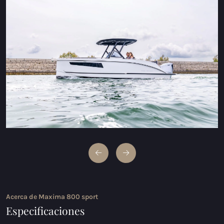
Maxima 600 Eléctrico
Maxima 620 MC Eléctrico
Maxima 630 Eléctrico
Maxima 720 retro Eléctrico
Maxima 820 retro eléctrica
Maxima 650 Flying Lounge Eléctrico
Maxima 750 Flying Lounge Eléctrico
Todos Eléctrico modelos
Acerca de Maxima 800 sport
Especificaciones