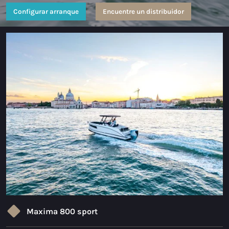
Configurar arranque
Encuentre un distribuidor
Maxima 35
Maxima 37 cabin
Todos Coastal modelos
Sloepen
Maxima 490
Maxima 550
Maxima 600
Maxima 620 Retro MC
Maxima 630 NEW
Maxima 800 sport
Maxima 720 retro