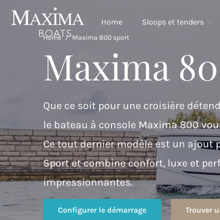
Home
Sloops et tenders
Home
/
Maxima 800 sport
Maxima 80
Que ce soit pour une croisière déten
le bateau à console Maxima 800 vous 
Ce tout dernier modèle est un ajou
Sport et combine confort, luxe et pe
impressionnantes.
Configurer le démarrage
Trouver 