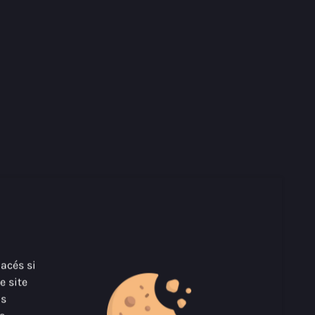
lacés si
e site
us