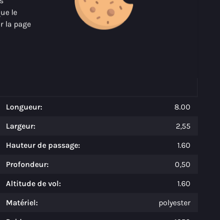
us
que le
r la page
À propos de Maxima 800 sport
Spécifications
Modèle:
800 sport
Longueur:
8.00
Largeur:
2,55
Hauteur de passage:
1.60
Profondeur:
0,50
Altitude de vol:
1.60
Matériel:
polyester