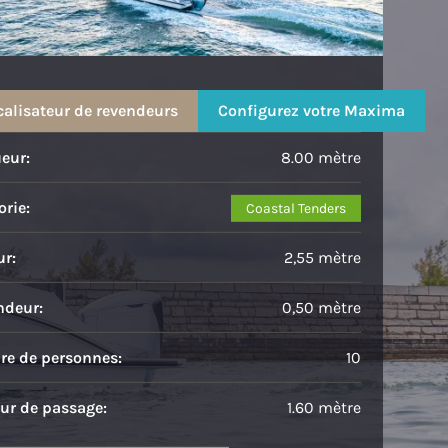
Maxima 800 sport
calisateur de revendeurs
Configurez votre Maxima
eur:
8.00 mètre
rie:
Coastal Tenders
ur:
2,55 mètre
ndeur:
0,50 mètre
e de personnes:
10
ur de passage:
1.60 mètre