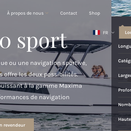
À propos de nous
Contact
Shop
0 sport
Lo
FR
Longu
Catégo
due ou une navigation sportive,
offre les deux possibilités.
Large
t puissant à la gamme Maxima
Profo
rformances de navigation
Nombr
Haute
un revendeur