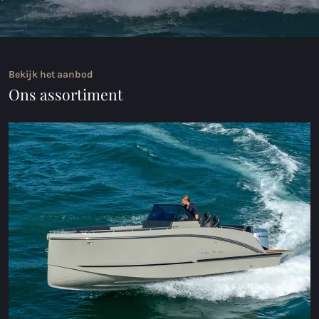
Maxima 35
Maxima 37 cabin
Bekijk het aanbod
Alle Coastal modellen
Ons assortiment
Sloepen
Maxima 490
Maxima 550
Maxima 600
Maxima 620 Retro MC
Maxima 630 NEW
Maxima 720 retro