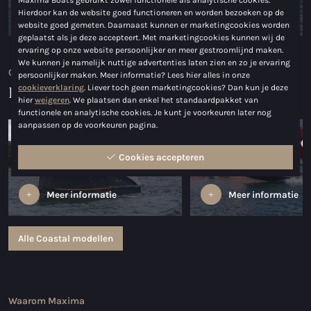
Hierdoor kan de website goed functioneren en worden bezoeken op de
Bekijk het aanbod
website goed gemeten. Daarnaast kunnen er marketingcookies worden
geplaatst als je deze accepteert. Met marketingcookies kunnen wij de
ervaring op onze website persoonlijker en meer gestroomlijnd maken.
We kunnen je namelijk nuttige advertenties laten zien en zo je ervaring
Ons assortiment
persoonlijker maken. Meer informatie? Lees hier alles in onze
Populaire Coastal modellen
cookieverklaring
. Liever toch geen marketingcookies? Dan kun je deze
hier
weigeren
. We plaatsen dan enkel het standaardpakket van
functionele en analytische cookies. Je kunt je voorkeuren later nog
aanpassen op de voorkeuren pagina.
Maxima 680 spo
Cookies accepteren
Maxima 640
lounge
Meer informatie
Meer informatie
Alle Coastal modellen
Waarom Maxima