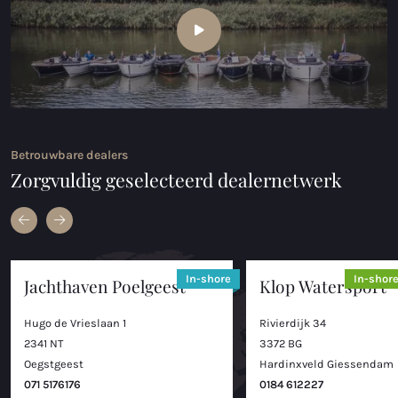
Betrouwbare dealers
Zorgvuldig geselecteerd dealernetwerk
In-shore
In-shor
Jachthaven Poelgeest
Klop Watersport
Hugo de Vrieslaan 1
Rivierdijk 34
2341 NT
3372 BG
Oegstgeest
Hardinxveld Giessendam
071 5176176
0184 612227