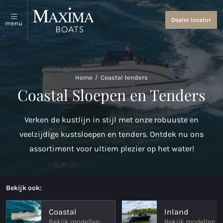
Sloepen en tenders
Over ons
Dealer locator
menu
Bekijk alles
Over ons
Coastal Tenders
Evenementen en nieuws
Home
/
Coastal tenders
Maxima 640
Coastal Sloepen en Tenders
Maxima 680 sport lounge
Verken de kustlijn in stijl met onze robuuste en
Maxima 700 sport
veelzijdige kustsloepen en tenders. Ontdek nu ons
assortiment voor ultiem plezier op het water!
Maxima 800 sport
Maxima 740
Bekijk ook:
Maxima 840
Coastal
Inland
Maxima 800 cabin
Bekijk modellen
Bekijk modellen