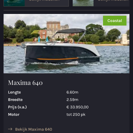
Maxima 35
Coastal
Maxima 37 cabin
Alle Coastal modellen
Sloepen
Maxima 490
Maxima 550
Maxima 640
Maxima 600
Lengte
6.60m
Breedte
2.59m
Maxima 620 Retro MC
Prijs (v.a.)
€ 33.950,00
Motor
tot 250 pk
Maxima 630 NEW
Maxima 720 retro
Bekijk Maxima 640