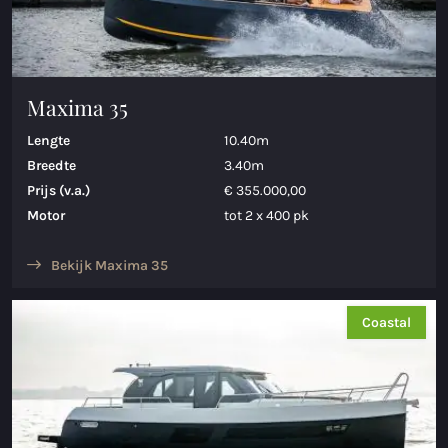
Maxima 35
Lengte
10.40m
Breedte
3.40m
Prijs (v.a.)
€ 355.000,00
Motor
tot 2 x 400 pk
Bekijk Maxima 35
Coastal