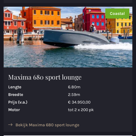
Maxima 730
Coastal
Maxima 730I
Maxima 820 retro
Maxima 920 cabin
Maxima 650 Flying Lounge
Maxima 750 Flying Lounge
Maxima 680 sport lounge
Lengte
6.80m
Alle Inland modellen
Breedte
2.59m
Elektrische sloepen
Prijs (v.a.)
€ 34.950,00
Motor
tot 2 x 200 pk
Maxima 490 XL Elektrisch
Bekijk Maxima 680 sport lounge
Maxima 550 Elektrisch