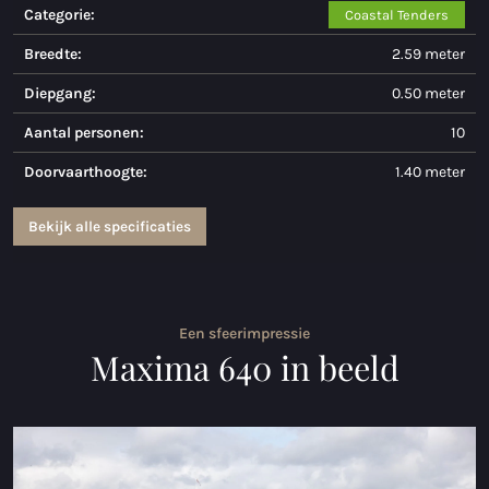
Categorie:
Coastal Tenders
Maxima 730
Breedte:
2.59 meter
Maxima 730I
Diepgang:
0.50 meter
Maxima 820 retro
Aantal personen:
10
Doorvaarthoogte:
1.40 meter
Maxima 920 cabin
Maxima 650 Flying Lounge
Bekijk alle specificaties
Maxima 750 Flying Lounge
Alle Inland modellen
Een sfeerimpressie
Maxima 640 in beeld
Elektrische sloepen
Maxima 490 XL Elektrisch
Maxima 550 Elektrisch