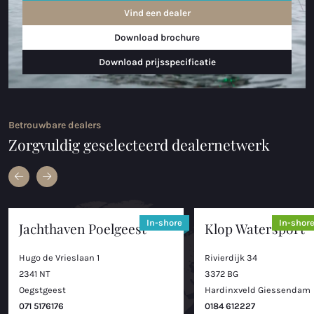
Vind een dealer
Download brochure
Download prijsspecificatie
Betrouwbare dealers
Zorgvuldig geselecteerd dealernetwerk
In-shore
In-shor
Jachthaven Poelgeest
Klop Watersport
Hugo de Vrieslaan 1
Rivierdijk 34
2341 NT
3372 BG
Oegstgeest
Hardinxveld Giessendam
071 5176176
0184 612227