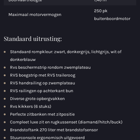
250 pk
Maximaal motorvermogen
buitenboordmotor
Standaard uitrusting:
Standaard rompkleur: zwart, donkergrijs, lichtgrijs, wit of
donkerblauw
Rvs beschermstrip rondom zwemplateau
RVS boegstrip met RVS traileroog
RVS handrailing op zwemplateau
RVS railingen op achterkant bun
Diverse grote opbergvakken
Rvs kikkers (6 stuks)
Perfecte zitbanken met zitpositie
Compleet luxe zit en rugkussenset (diamand/hitch/buck)
Brandstoftank 270 liter met brandstofsensor
Stuurconsole ergonomisch uitgevoerd