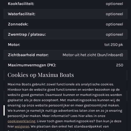
Kookfaciliteit:
optioneel
Waterfaciliteit:
optioneel
Zonnedek:
optioneel
Zwemtrap / plateau:
optioneel
Motor:
tot 250 pk
Zichtbaarheid motor:
Motor uit het zicht (bun/inboard)
Maximumvermogen (PK):
250
Cookies op Maxima Boats
Brandstof:
Benzine
Maxima Boats gebruikt zowel functionele als analytische cookies.
Brandstoftank:
ingebouwd
Hierdoor kan de website goed functioneren en worden bezoeken op de
website goed gemeten. Daarnaast kunnen er marketingcookies worden
Tankinhoud:
270
geplaatst als je deze accepteert. Met marketingcookies kunnen wij de
ervaring op onze website persoonlijker en meer gestroomlijnd maken.
Download brochure
Configureer boot
We kunnen je namelijk nuttige advertenties laten zien en zo je ervaring
persoonlijker maken. Meer informatie? Lees hier alles in onze
cookieverklaring
. Liever toch geen marketingcookies? Dan kun je deze
hier
weigeren
. We plaatsen dan enkel het standaardpakket van