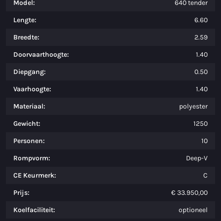
Model:
640 tender
Lengte:
6.60
Breedte:
2.59
Doorvaarthoogte:
1.40
Diepgang:
0.50
Vaarhoogte:
1.40
Materiaal:
polyester
Gewicht:
1250
Personen:
10
Rompvorm:
Deep-V
CE Keurmerk:
C
Prijs:
€ 33.950,00
Koelfaciliteit:
optioneel