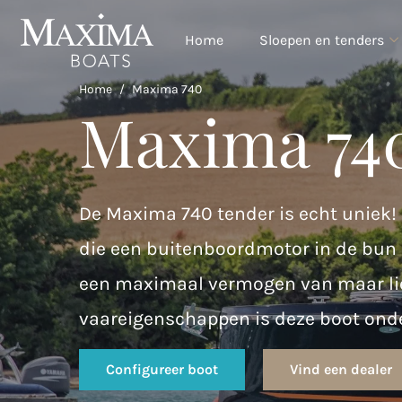
Home
Sloepen en tenders
Home
/
Maxima 740
Maxima 74
De Maxima 740 tender is echt uniek! 
die een buitenboordmotor in de bun 
een maximaal vermogen van maar lie
vaareigenschappen is deze boot onde
Configureer boot
Vind een dealer