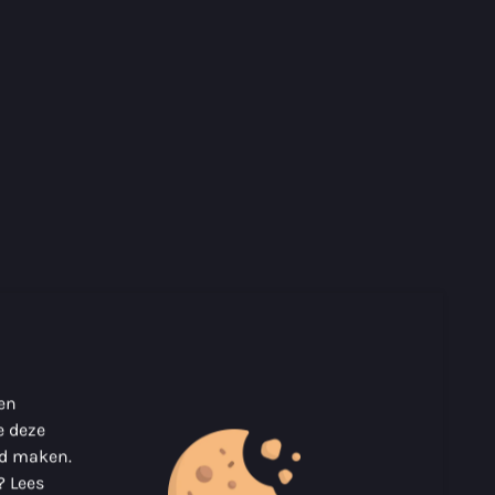
 en
e deze
nd maken.
? Lees