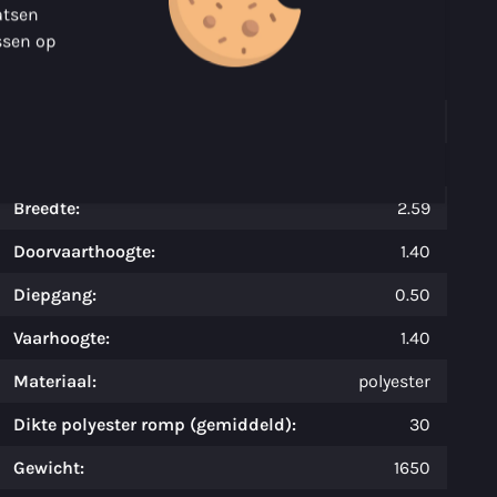
atsen
Over de Maxima 740
ssen op
Specificaties
Model:
740 tender
Lengte:
7.60
Breedte:
2.59
Doorvaarthoogte:
1.40
Diepgang:
0.50
Vaarhoogte:
1.40
Materiaal:
polyester
Dikte polyester romp (gemiddeld):
30
Gewicht:
1650