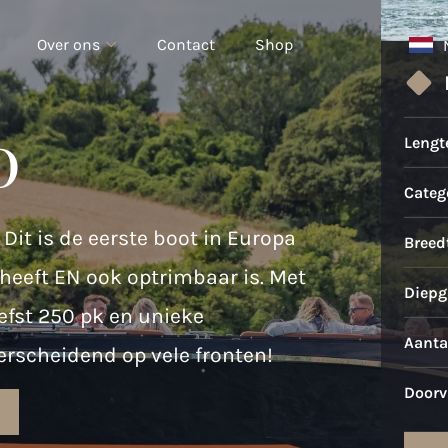
Over ons
Contact
Shop
0
Lengt
Catego
Dit is de eerste boot in Europa
Breed
heeft EN ook optrimbaar is. Met
Diepg
fst 250 pk en unieke
Aanta
rscheidend op vele fronten!
Doorv