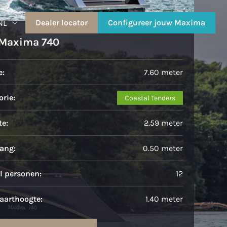
Dealer locator
Configureer jouw Maxima
NL
Maxima 740
e:
7.60 meter
rie:
Coastal Tenders
te:
2.59 meter
ang:
0.50 meter
l personen:
12
aarthoogte:
1.40 meter