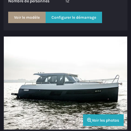
Nombre de personnes
12
Maxima 600 Electric
Voir le modèle
Configurer le démarrage
Maxima 620 MC Électrique
Maxima 630 Électrique
Maxima 720 retro Électrique
Maxima 820 retro électrique
Maxima 650 Flying Lounge Électrique
Maxima 750 Flying Lounge Électrique
Tous Électrique modèles
Voir les photos