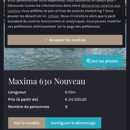
ainsi personnaliser votre expérience. Vous souhaitez en savoir plus ?
Découvrez toutes les informations dans notre
déclaration relative aux
cookies
. Vous préférez ne pas utiliser de cookies marketing ? Vous
pouvez les désactiver ici.
refuser
. Nous n'installons alors que le pack
standard de cookies fonctionnels et analytiques. Vous pouvez modifier
vos préférences ultérieurement sur la page des préférences.
Accepter les cookies
Voir les photos
Maxima 630 Nouveau
Longueur
6.10m
Prix (à partir de)
€ 24.500,00
Nombre de personnes
8
Voir le modèle
Configurer le démarrage