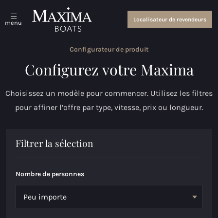
Sloops et tenders
À propos de nous
Localisateur de revendeurs
menu
Tout voir
À propos de nous
Configurateur de produit
Coastal Tenders
Événements et actualités
Configurez votre Maxima
Maxima 640
Choisissez un modèle pour commencer. Utilisez les filtres
Maxima 680 sport lounge
pour affiner l’offre par type, vitesse, prix ou longueur.
Maxima 700 sport
Filtrer la sélection
Maxima 800 sport
Maxima 740
Nombre de personnes
Maxima 840
Maxima 800 cabin