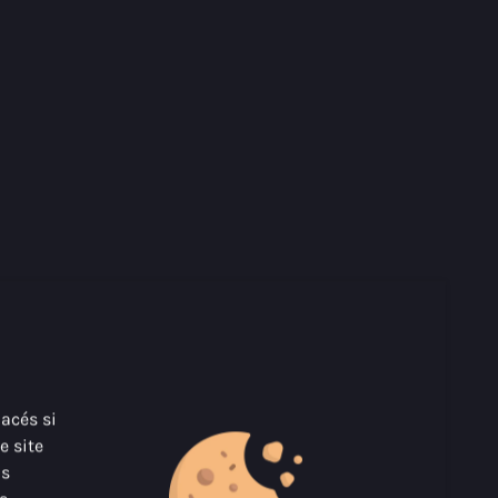
lacés si
e site
us