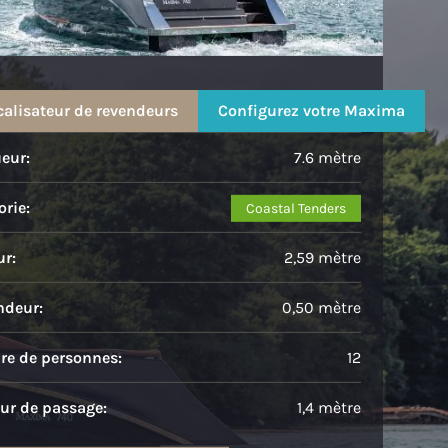
Maxima 740
calisateur de revendeurs
Configurez votre Maxima
eur:
7.6 mètre
rie:
Coastal Tenders
ur:
2,59 mètre
ndeur:
0,50 mètre
e de personnes:
12
ur de passage:
1,4 mètre