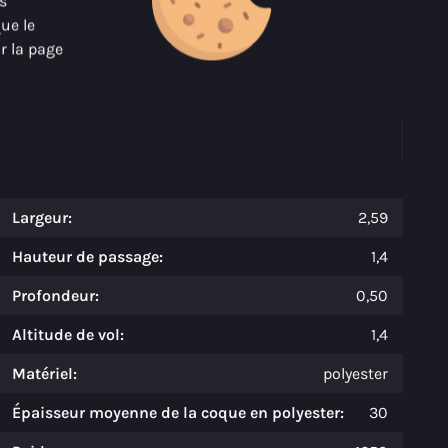
us
que le
À propos de Maxima 740
r la page
Spécifications
Modèle:
740 tender
Longueur:
7.6
Largeur:
2,59
Hauteur de passage:
1,4
Profondeur:
0,50
Altitude de vol:
1,4
Matériel:
polyester
Épaisseur moyenne de la coque en polyester:
30