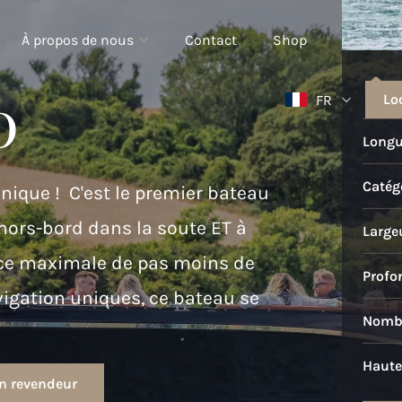
À propos de nous
Contact
Shop
0
Lo
FR
Longu
Catégo
ique ! C'est le premier bateau
hors-bord dans la soute ET à
Large
nce maximale de pas moins de
Profo
vigation uniques, ce bateau se
Nombr
Haute
un revendeur