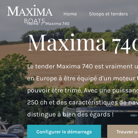
Home
Sloops et tenders
Home
/
Maxima 740
Maxima 74
Le tender Maxima 740 est vraiment un
en Europe à être équipé d'un moteur 
pouvoir être trimé. Avec une puissa
250 ch et des caractéristiques de na
distingue à bien des égards !
Configurer le démarrage
Trouver 