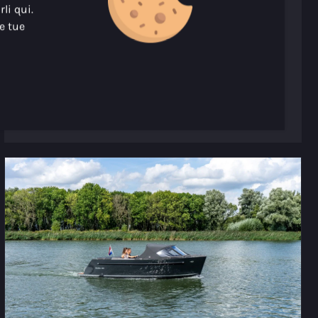
Prezzo (a partire da)
€ 24.500,00
li qui.
le tue
Numero di persone
8
Visibilità del motore
Motore non visibile
(bun/inboard)
Guarda il modello
Configura avvio