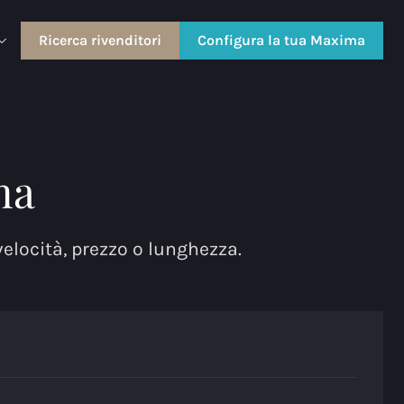
Ricerca rivenditori
Configura la tua Maxima
ma
 velocità, prezzo o lunghezza.