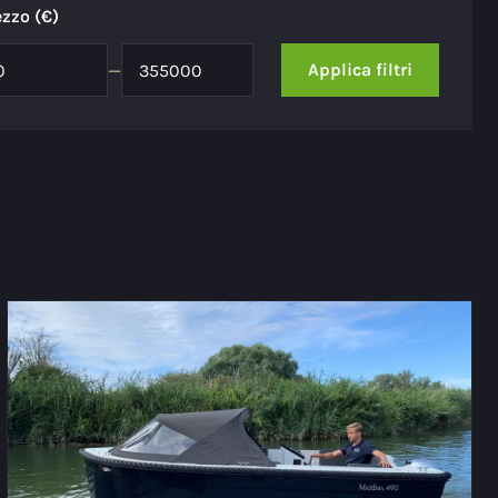
ezzo (€)
Applica filtri
—