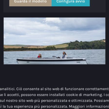
Guarda il modello
Configura avvio
nalitici. Ciò consente al sito web di funzionare correttament
Maxima 600 Elettrico
se li accetti, possono essere installati cookie di marketing. I c
sul nostro sito web più personalizzata e ottimizzata. Possiam
Lunghezza
5.80m
sì la tua esperienza più personalizzata. Maggiori informazion