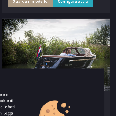
Guarda il modello
Configura avvio
e e di
Maxima 620 MC Elettrico
ookie di
o infatti
Lunghezza
6.15m
i? Leggi