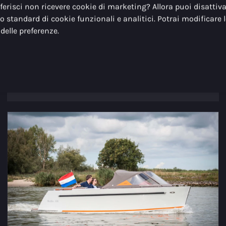
Prezzo (a partire da)
€ 18.500,00
eferisci non ricevere cookie di marketing? Allora puoi disattivar
tto standard di cookie funzionali e analitici. Potrai modificare 
Numero di persone
8
elle preferenze.
Visibilità del motore
Motore non visibile
(bun/inboard)
Guarda il modello
Configura avvio