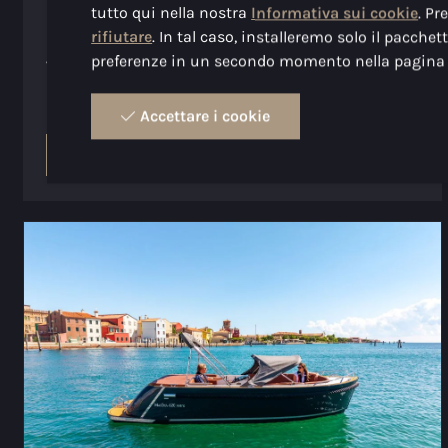
Prezzo (a partire da)
€ 18.500,00
tutto qui nella nostra
Informativa sui cookie
. Pr
rifiutare
. In tal caso, installeremo solo il pacche
Numero di persone
8
preferenze in un secondo momento nella pagina d
Visibilità del motore
Motore non visibile
(bun/inboard)
Accettare i cookie
Guarda il modello
Configura avvio