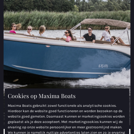
Maxima 35
Maxima 37 cabin
Alle Coastal modellen
Sloepen
Maxima 490
Maxima 550
Maxima 600
Cookies op Maxima Boats
Maxima 620 Retro MC
Sloepen en tenders
Maxima Boats gebruikt zowel functionele als analytische cookies.
Hierdoor kan de website goed functioneren en worden bezoeken op de
Maxima 630 NEW
Bekijk het aanbod
website goed gemeten. Daarnaast kunnen er marketingcookies worden
geplaatst als je deze accepteert. Met marketingcookies kunnen wij de
ervaring op onze website persoonlijker en meer gestroomlijnd maken.
Maxima 720 retro
We kunnen je namelijk nuttige advertenties laten zien en zo je ervaring