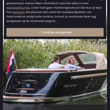
persoonlijker maken. Meer informatie? Lees hier alles in onze
Maxima 730
cookieverklaring
. Liever toch geen marketingcookies? Dan kun je deze
hier
weigeren
. We plaatsen dan enkel het standaardpakket van
functionele en analytische cookies. Je kunt je voorkeuren later nog
Maxima 730I
aanpassen op de voorkeuren pagina.
Maxima 820 retro
Cookies accepteren
Maxima 920 cabin
Maxima 650 Flying Lounge
Maxima 750 Flying Lounge
Alle Inland modellen
Elektrische sloepen
Maxima 490 XL Elektrisch
Maxima 550 Elektrisch