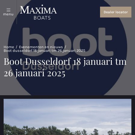
Sloepen en tenders
Over ons
Dealer locator
menu
Bekijk alles
Over ons
Coastal Tenders
Evenementen en nieuws
Home
/
Evenementen en nieuws
/
Boot dusseldorf 18 januari tm 26 januari 2025
Maxima 640
Boot Dusseldorf 18 januari tm
Maxima 680 sport lounge
26 januari 2025
Maxima 700 sport
Maxima 800 sport
Maxima 740
Maxima 840
Maxima 800 cabin