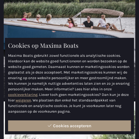
Maxima 35
Maxima 37 cabin
Alle Coastal modellen
Cookies op Maxima Boats
Sloepen
Maxima Boats gebruikt zowel functionele als analytische cookies.
Hierdoor kan de website goed functioneren en worden bezoeken op de
Maxima 490
website goed gemeten. Daarnaast kunnen er marketingcookies worden
geplaatst als je deze accepteert. Met marketingcookies kunnen wij de
Sloepen en tenders
ervaring op onze website persoonlijker en meer gestroomlijnd maken.
Maxima 550
We kunnen je namelijk nuttige advertenties laten zien en zo je ervaring
Bekijk het aanbod
persoonlijker maken. Meer informatie? Lees hier alles in onze
Maxima 600
cookieverklaring
. Liever toch geen marketingcookies? Dan kun je deze
hier
weigeren
. We plaatsen dan enkel het standaardpakket van
functionele en analytische cookies. Je kunt je voorkeuren later nog
Maxima 620 Retro MC
aanpassen op de voorkeuren pagina.
Maxima 630 NEW
Cookies accepteren
Maxima 720 retro