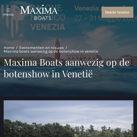
Sloepen en tenders
Over ons
Dealer locator
menu
Bekijk alles
Over ons
Coastal Tenders
Evenementen en nieuws
Home
/
Evenementen en nieuws
/
Maxima boats aanwezig op de botenshow in venetie
Maxima 640
Maxima Boats aanwezig op de
Maxima 680 sport lounge
botenshow in Venetië
Maxima 700 sport
Maxima 800 sport
Maxima 740
Maxima 840
Maxima 800 cabin