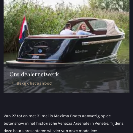
Maxima 730
Maxima 730I
Maxima 820 retro
Maxima 920 cabin
Maxima 650 Flying Lounge
Ons dealernetwerk
Maxima 750 Flying Lounge
Bekijk het aanbod
Alle Inland modellen
Elektrische sloepen
Maxima 490 XL Elektrisch
Van 27 tot en met 31 mei is Maxima Boats aanwezig op de
botenshow in het historische Venezia Arsenale in Venetië. Tijdens
Maxima 550 Elektrisch
deze beurs presenteren wij vier van onze modellen: