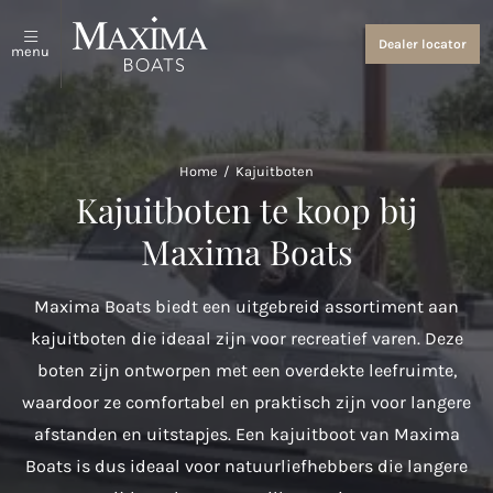
Sloepen en tenders
Over ons
Dealer locator
menu
Bekijk alles
Over ons
Coastal Tenders
Evenementen en nieuws
Home
/
Kajuitboten
Maxima 640
Kajuitboten te koop bij
Maxima 680 sport lounge
Maxima Boats
Maxima 700 sport
Maxima Boats biedt een uitgebreid assortiment aan
Maxima 800 sport
kajuitboten die ideaal zijn voor recreatief varen. Deze
boten zijn ontworpen met een overdekte leefruimte,
Maxima 740
waardoor ze comfortabel en praktisch zijn voor langere
Maxima 840
afstanden en uitstapjes. Een kajuitboot van Maxima
Boats is dus ideaal voor natuurliefhebbers die langere
Maxima 800 cabin