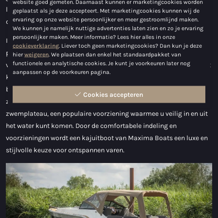
website goed gemeten. Daarnaast kunnen er marketingcookies worden
langere vakantie. Een kajuitboot kopen bij Maxima Boats wordt
geplaatst als je deze accepteert. Met marketingcookies kunnen wij de
ervaring op onze website persoonlijker en meer gestroomlijnd maken.
daardoor steeds populairder.
We kunnen je namelijk nuttige advertenties laten zien en zo je ervaring
persoonlijker maken. Meer informatie? Lees hier alles in onze
In de kajuit is een slaapruimte aanwezig met comfortabele bedden,
cookieverklaring
. Liever toch geen marketingcookies? Dan kun je deze
perfect voor langere verblijven op het water. Veel boten met kajuit
hier
weigeren
. We plaatsen dan enkel het standaardpakket van
functionele en analytische cookies. Je kunt je voorkeuren later nog
van Maxima Boats beschikken bovendien over een keukenblok met
aanpassen op de voorkeuren pagina.
kookfaciliteiten en een kleine koelkast, wat ideaal is voor het
bereiden van maaltijden tijdens langere vaartochten. Voor de
Cookies accepteren
zwemmers onder ons heeft Maxima Boats kajuitboten met een
zwemplateau, een populaire voorziening waarmee u veilig in en uit
het water kunt komen. Door de comfortabele indeling en
voorzieningen wordt een kajuitboot van Maxima Boats een luxe en
stijlvolle keuze voor ontspannen varen.