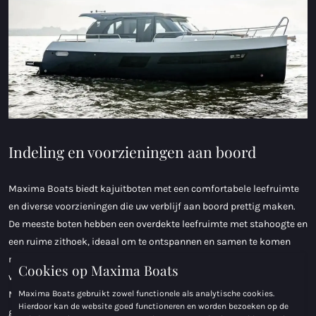
Indeling en voorzieningen aan boord
Maxima Boats biedt kajuitboten met een comfortabele leefruimte
en diverse voorzieningen die uw verblijf aan boord prettig maken.
De meeste boten hebben een overdekte leefruimte met stahoogte en
een ruime zithoek, ideaal om te ontspannen en samen te komen
met medepassagiers. Vaak kan deze zithoek ook omgebouwd
Cookies op Maxima Boats
worden tot extra slaapruimte voor gasten. Een kajuitboot van
Maxima Boats gebruikt zowel functionele als analytische cookies.
Maxima Boats biedt alle comfort die u nodig hebt om optimaal te
Hierdoor kan de website goed functioneren en worden bezoeken op de
genieten van uw tijd op het water tijdens een weekendje weg of een