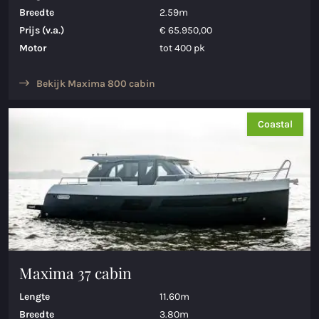
Breedte
2.59m
Maxima 600 Elektrisch
Prijs (v.a.)
€ 65.950,00
Motor
tot 400 pk
Maxima 620 MC Elektrisch
Maxima 630 Elektrisch
Bekijk Maxima 800 cabin
Maxima 720 retro Elektrisch
Coastal
Maxima 820 retro Elektrisch
Maxima 650 Flying Lounge Elektrisch
Maxima 750 Flying Lounge Electrisch
Alle Elektrisch modellen
Maxima 37 cabin
Lengte
11.60m
Breedte
3.80m