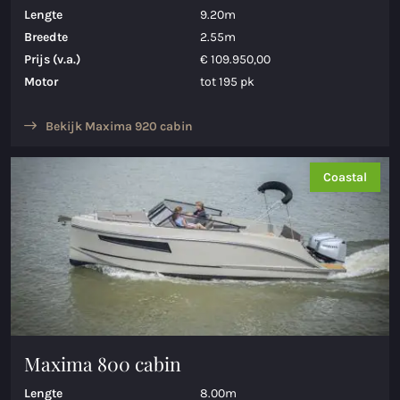
Lengte
9.20m
Maxima 730
Breedte
2.55m
Prijs (v.a.)
€ 109.950,00
Maxima 730I
Motor
tot 195 pk
Maxima 820 retro
Bekijk Maxima 920 cabin
Maxima 920 cabin
Coastal
Maxima 650 Flying Lounge
Maxima 750 Flying Lounge
Alle Inland modellen
Elektrische sloepen
Maxima 490 XL Elektrisch
Maxima 800 cabin
Maxima 550 Elektrisch
Lengte
8.00m