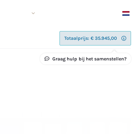
Over ons
Contact
Shop
boot kan mogelijk
Totaalprijs:
€
35.945,00
Graag hulp
bij het samenstellen
?