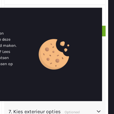
Rompkleur in RAL kleur
€ 900,00
Verder
 en
e deze
2.
Kies kleur binnenkant
nd maken.
? Lees
atsen
3.
Kies buiskap
ssen op
4.
Kies kussenset
5.
Kies striping
6.
Kies motor
7.
Kies exterieur opties
Optioneel