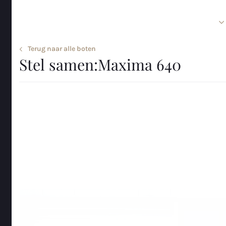
Home
Sloepen en tenders
Terug naar alle boten
Let op: deze afbeelding dient enkel als impressie. Uw werkelijke 
Stel samen:
Maxima 640
afwijken.