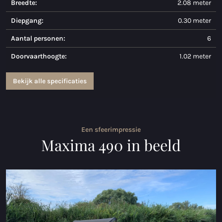
Breedte:
2.08 meter
Maxima 730
Diepgang:
0.30 meter
Maxima 730I
Aantal personen:
6
Doorvaarthoogte:
1.02 meter
Maxima 820 retro
Maxima 920 cabin
Bekijk alle specificaties
Maxima 650 Flying Lounge
Maxima 750 Flying Lounge
Een sfeerimpressie
Maxima 490 in beeld
Alle Inland modellen
Elektrische sloepen
Maxima 490 XL Elektrisch
Maxima 550 Elektrisch