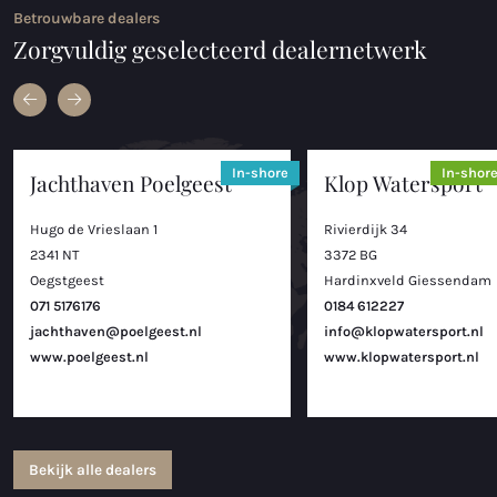
Betrouwbare dealers
Zorgvuldig geselecteerd dealernetwerk
In-shore
In-shor
Jachthaven Poelgeest
Klop Watersport
Hugo de Vrieslaan 1
Rivierdijk 34
2341 NT
3372 BG
Oegstgeest
Hardinxveld Giessendam
071 5176176
0184 612227
jachthaven@poelgeest.nl
info@klopwatersport.nl
www.poelgeest.nl
www.klopwatersport.nl
Bekijk alle dealers