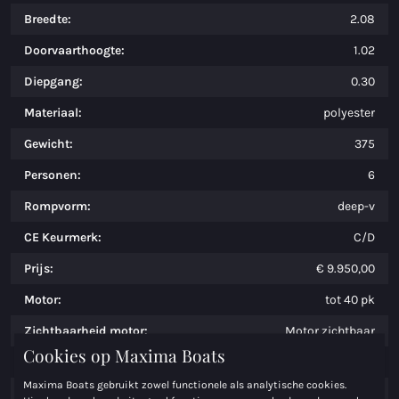
Breedte:
2.08
Doorvaarthoogte:
1.02
Diepgang:
0.30
Materiaal:
polyester
Gewicht:
375
Personen:
6
Rompvorm:
deep-v
CE Keurmerk:
C/D
Prijs:
€ 9.950,00
Motor:
tot 40 pk
Zichtbaarheid motor:
Motor zichtbaar
Cookies op Maxima Boats
Maximumvermogen (PK):
40
Maxima Boats gebruikt zowel functionele als analytische cookies.
Brandstof:
Benzine