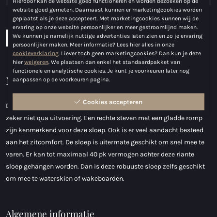
Hierdoor kan de website goed functioneren en worden bezoeken op de
website goed gemeten. Daarnaast kunnen er marketingcookies worden
Brandstoftank:
los
geplaatst als je deze accepteert. Met marketingcookies kunnen wij de
ervaring op onze website persoonlijker en meer gestroomlijnd maken.
We kunnen je namelijk nuttige advertenties laten zien en zo je ervaring
Download brochure
Configureer boot
persoonlijker maken. Meer informatie? Lees hier alles in onze
cookieverklaring
. Liever toch geen marketingcookies? Dan kun je deze
hier
weigeren
. We plaatsen dan enkel het standaardpakket van
functionele en analytische cookies. Je kunt je voorkeuren later nog
Maxima 490 XL
aanpassen op de voorkeuren pagina.
Cookies accepteren
De Maxima 490 xl in trefwoorden? Een modern instapmodel, maar
zeker niet qua uitvoering. Een rechte steven met een gladde romp
zijn kenmerkend voor deze sloep. Ook is er veel aandacht besteed
aan het zitcomfort. De sloep is uitermate geschikt om snel mee te
varen. Er kan tot maximaal 40 pk vermogen achter deze riante
sloep gehangen worden. Dan is deze robuuste sloep zelfs geschikt
om mee te waterskien of wakeboarden.
Algemene informatie