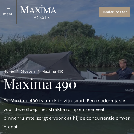
Sloepen en tenders
Over ons
Dealer locator
menu
Bekijk alles
Over ons
Coastal Tenders
Evenementen en nieuws
Maxima 640
Maxima 680 sport lounge
Home
/
Sloepen
/
Maxima 490
Maxima 490
Maxima 700 sport
Maxima 800 sport
De Maxima 490 is uniek in zijn soort. Een modern jasje
Maxima 740
voor deze sloep met strakke romp en zeer veel
Maxima 840
binnenruimte, zorgt ervoor dat hij de concurrentie omver
blaast.
Maxima 800 cabin