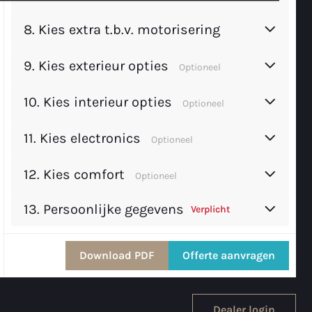
8.
Kies extra t.b.v. motorisering
9.
Kies exterieur opties
Optioneel
10.
Kies interieur opties
Optioneel
11.
Kies electronics
Optioneel
12.
Kies comfort
Optioneel
13. Persoonlijke gegevens
Verplicht
Download PDF
Offerte aanvragen
Dealer login