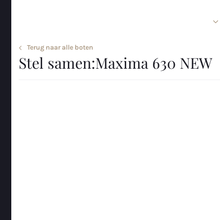
Home
Sloepen en tenders
Terug naar alle boten
Let op: deze afbeelding dient enkel als impressie. Uw werkelijke 
Stel samen:
Maxima 630 NEW
afwijken.