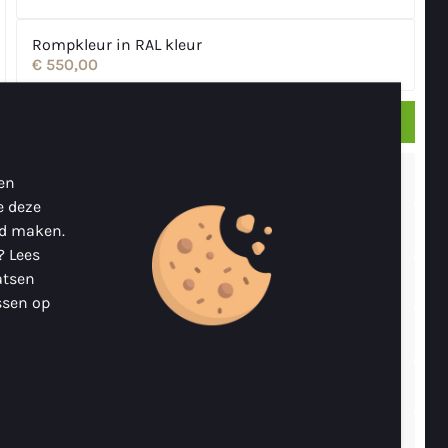
Rompkleur in RAL kleur
€ 550,00
Verder
2.
Kies kleur binnenkant
 en
e deze
3.
Kies buiskap
nd maken.
? Lees
atsen
4.
Kies kussenset
ssen op
5.
Kies kleur kabelaring-stootrand
6.
Kies striping
7.
Kies motor