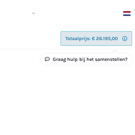
Over ons
Contact
Shop
boot kan mogelijk
Totaalprijs:
€
26.195,00
Graag hulp
bij het samenstellen
?