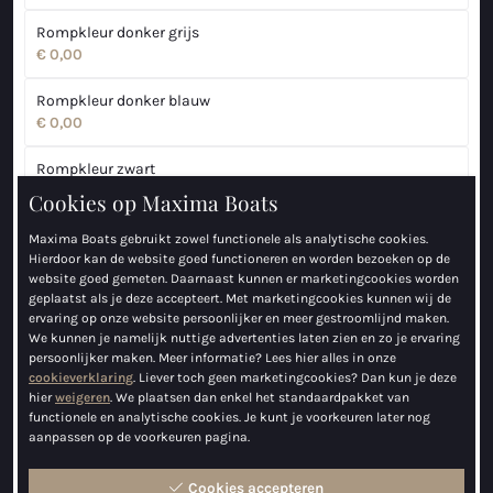
Maxima 35
Rompkleur donker grijs
€ 0,00
Maxima 37 cabin
Rompkleur donker blauw
€ 0,00
Alle Coastal modellen
Rompkleur zwart
Sloepen
€ 0,00
Cookies op Maxima Boats
Maxima 490
Rompkleur in RAL kleur
Maxima Boats gebruikt zowel functionele als analytische cookies.
Hierdoor kan de website goed functioneren en worden bezoeken op de
€ 550,00
website goed gemeten. Daarnaast kunnen er marketingcookies worden
Maxima 550
geplaatst als je deze accepteert. Met marketingcookies kunnen wij de
Verder
ervaring op onze website persoonlijker en meer gestroomlijnd maken.
Maxima 600
We kunnen je namelijk nuttige advertenties laten zien en zo je ervaring
persoonlijker maken. Meer informatie? Lees hier alles in onze
2.
Kies kleur binnenkant
Maxima 620 Retro MC
cookieverklaring
. Liever toch geen marketingcookies? Dan kun je deze
hier
weigeren
. We plaatsen dan enkel het standaardpakket van
functionele en analytische cookies. Je kunt je voorkeuren later nog
3.
Kies buiskap
Maxima 630 NEW
aanpassen op de voorkeuren pagina.
Maxima 720 retro
4.
Kies kussenset
Cookies accepteren