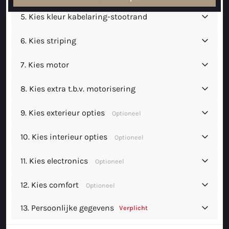
Maxima 730
5.
Kies kleur kabelaring-stootrand
Maxima 730I
6.
Kies striping
Maxima 820 retro
7.
Kies motor
Maxima 920 cabin
8.
Kies extra t.b.v. motorisering
Maxima 650 Flying Lounge
9.
Kies exterieur opties
Optioneel
Maxima 750 Flying Lounge
10.
Kies interieur opties
Optioneel
Alle Inland modellen
11.
Kies electronics
Optioneel
Elektrische sloepen
12.
Kies comfort
Optioneel
Maxima 490 XL Elektrisch
13. Persoonlijke gegevens
Verplicht
Maxima 550 Elektrisch