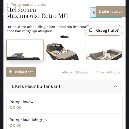
Terug naar alle boten
Stel samen:
Sloepen en tenders
Over ons
Dealer locator
€
26.195,00
menu
Maxima 620 Retro MC
Bekijk alles
Over ons
Let op: deze afbeelding dient enkel als impressie. Uw werkelijke
Graag hulp
?
boot kan mogelijk afwijken.
Coastal Tenders
Evenementen en nieuws
Maxima 640
Maxima 680 sport lounge
Bekijk boot
Alles uitklappen
|
Alles inklappen
Maxima 700 sport
1.
Kies kleur buitenkant
Maxima 800 sport
Maxima 740
Rompkleur wit
€ 0,00
Maxima 840
Rompkleur lichtgrijs
Maxima 800 cabin
€ 0,00