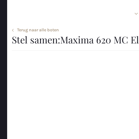
Home
Sloepen en tenders
Terug naar alle boten
Let op: deze afbeelding dient enkel als impressie. Uw werkelijke 
Stel samen:
Maxima 620 MC El
afwijken.