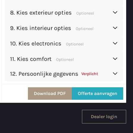
8.
Kies exterieur opties
Optioneel
9.
Kies interieur opties
Optioneel
10.
Kies electronics
Optioneel
11.
Kies comfort
Optioneel
12. Persoonlijke gegevens
Verplicht
Download PDF
Offerte aanvragen
Dealer login