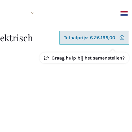
Over ons
Contact
Shop
boot kan mogelijk
ektrisch
Totaalprijs:
€
26.195,00
Graag hulp
bij het samenstellen
?