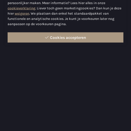
persoonlijker maken. Meer informatie? Lees hier alles in onze
cookieverklaring
. Liever toch geen marketingcookies? Dan kun je deze
Maxima 35
hier
weigeren
. We plaatsen dan enkel het standaardpakket van
functionele en analytische cookies. Je kunt je voorkeuren later nog
Maxima 37 cabin
aanpassen op de voorkeuren pagina.
Alle Coastal modellen
Cookies accepteren
Sloepen
Maxima 490
Maxima 550
Maxima 600
Maxima 620 Retro MC
Maxima 630 NEW
Maxima 720 retro