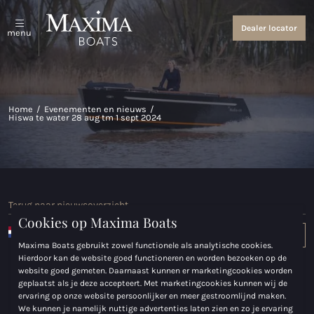
Sloepen en tenders
Over ons
Dealer locator
menu
Bekijk alles
Over ons
Coastal Tenders
Evenementen en nieuws
Home
/
Evenementen en nieuws
/
Hiswa te water 28 aug tm 1 sept 2024
Maxima 640
Maxima 680 sport lounge
Maxima 700 sport
Terug naar nieuwsoverzicht
Maxima 800 sport
Cookies op Maxima Boats
Nederlands
Dealer login
Maxima 740
Maxima Boats gebruikt zowel functionele als analytische cookies.
Hierdoor kan de website goed functioneren en worden bezoeken op de
Garantievoorwaarden
Cookieverklaring
Sitemap
website goed gemeten. Daarnaast kunnen er marketingcookies worden
Maxima 840
geplaatst als je deze accepteert. Met marketingcookies kunnen wij de
© Maxima Boats 2026
ervaring op onze website persoonlijker en meer gestroomlijnd maken.
Maxima 800 cabin
We kunnen je namelijk nuttige advertenties laten zien en zo je ervaring