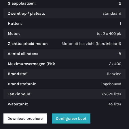
Slaapplaatsen:
2
Zwemtrap / plateau:
standaard
Hutten:
1
Motor:
tot 2 x 400 pk
Zichtbaarheid motor:
Motor uit het zicht (bun/inboard)
Aantal cilinders:
8
Maximumvermogen (PK):
2x 400
Brandstof:
Benzine
Brandstoftank:
ingebouwd
Tankinhoud:
2x320 liter
Watertank:
45 liter
Download brochure
Configureer boot