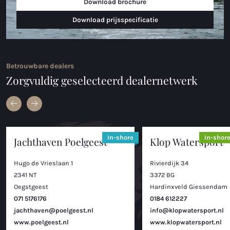
Download brochure
Download prijsspecificatie
Betrouwbare dealers
Zorgvuldig geselecteerd dealernetwerk
In-shore
In-shor
Jachthaven Poelgeest
Klop Watersport
Hugo de Vrieslaan 1
Rivierdijk 34
2341 NT
3372 BG
Oegstgeest
Hardinxveld Giessendam
071 5176176
0184 612227
jachthaven@poelgeest.nl
info@klopwatersport.nl
www.poelgeest.nl
www.klopwatersport.nl