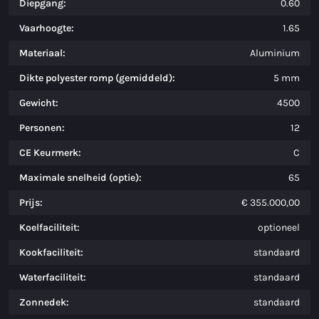
Diepgang:
0.60
Vaarhoogte:
1.65
Materiaal:
Aluminium
Dikte polyester romp (gemiddeld):
5 mm
Gewicht:
4500
Personen:
12
CE Keurmerk:
C
Maximale snelheid (optie):
65
Prijs:
€ 355.000,00
Koelfaciliteit:
optioneel
Kookfaciliteit:
standaard
Waterfaciliteit:
standaard
Zonnedek:
standaard