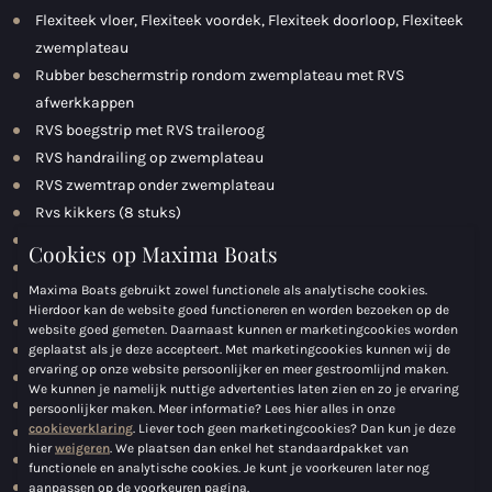
Flexiteek vloer, Flexiteek voordek, Flexiteek doorloop, Flexiteek
zwemplateau
Rubber beschermstrip rondom zwemplateau met RVS
afwerkkappen
RVS boegstrip met RVS traileroog
RVS handrailing op zwemplateau
RVS zwemtrap onder zwemplateau
Rvs kikkers (8 stuks)
RVS gasveren onder alle banken
Cookies op Maxima Boats
Zelflozende kuip
Maxima Boats gebruikt zowel functionele als analytische cookies.
Stuurconsole ergonomisch uitgevoerd
Hierdoor kan de website goed functioneren en worden bezoeken op de
Stuurstoel in hoogte en afstand verstelbaar
website goed gemeten. Daarnaast kunnen er marketingcookies worden
Stuursysteem deluxe hydraulic steering in hoogte verstelbaar
geplaatst als je deze accepteert. Met marketingcookies kunnen wij de
ervaring op onze website persoonlijker en meer gestroomlijnd maken.
Luxe stuurwiel (carbon/suede)
We kunnen je namelijk nuttige advertenties laten zien en zo je ervaring
Compleet luxe zit en rugkussenset (diamand /hitch/buck)
persoonlijker maken. Meer informatie? Lees hier alles in onze
cookieverklaring
. Liever toch geen marketingcookies? Dan kun je deze
Zonnebed achterop motorbun deluxe met ruitmotief
hier
weigeren
. We plaatsen dan enkel het standaardpakket van
Afgesloten kajuit met opbergruimte voorin
functionele en analytische cookies. Je kunt je voorkeuren later nog
Kajuit bekleed en afgewerkt met skaileather panels
aanpassen op de voorkeuren pagina.