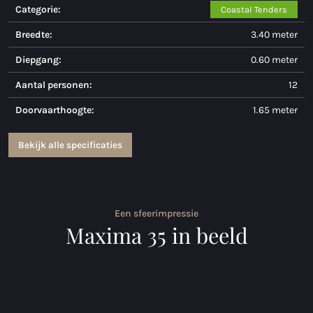
Categorie:
Coastal Tenders
Maxima 730
Breedte:
3.40 meter
Maxima 730I
Diepgang:
0.60 meter
Maxima 820 retro
Aantal personen:
12
Doorvaarthoogte:
1.65 meter
Maxima 920 cabin
Maxima 650 Flying Lounge
Bekijk alle specificaties
Maxima 750 Flying Lounge
Alle Inland modellen
Een sfeerimpressie
Maxima 35 in beeld
Elektrische sloepen
Maxima 490 XL Elektrisch
Maxima 550 Elektrisch