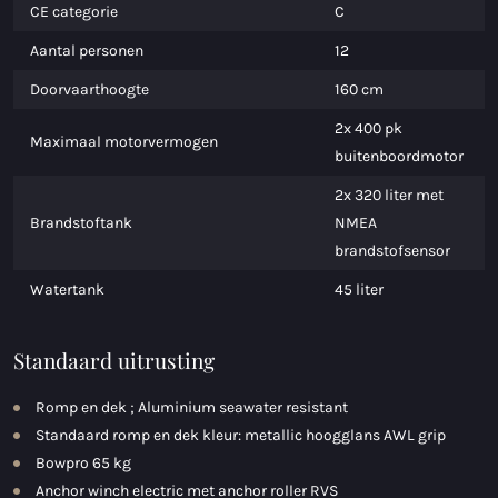
CE categorie
C
Aantal personen
12
Doorvaarthoogte
160 cm
2x 400 pk
Maximaal motorvermogen
buitenboordmotor
2x 320 liter met
Brandstoftank
NMEA
brandstofsensor
Watertank
45 liter
Standaard uitrusting
Romp en dek ; Aluminium seawater resistant
Standaard romp en dek kleur: metallic hoogglans AWL grip
Bowpro 65 kg
Anchor winch electric met anchor roller RVS