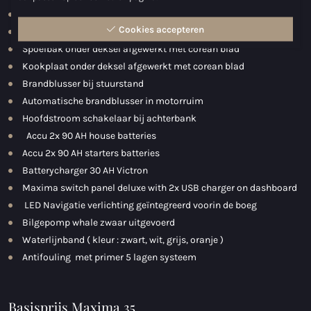
Leeslampen voorin kajuit
Cookies accepteren
Matrassen deluxe met inleg voorin kajuit
Spoelbak onder deksel afgewerkt met corean blad
Kookplaat onder deksel afgewerkt met corean blad
Brandblusser bij stuurstand
Automatische brandblusser in motorruim
Hoofdstroom schakelaar bij achterbank
Accu 2x 90 AH house batteries
Accu 2x 90 AH starters batteries
Batterycharger 30 AH Victron
Maxima switch panel deluxe with 2x USB charger on dashboard
LED Navigatie verlichting geïntegreerd voorin de boeg
Bilgepomp whale zwaar uitgevoerd
Waterlijnband ( kleur : zwart, wit, grijs, oranje )
Antifouling met primer 5 lagen systeem
Basisprijs Maxima 35