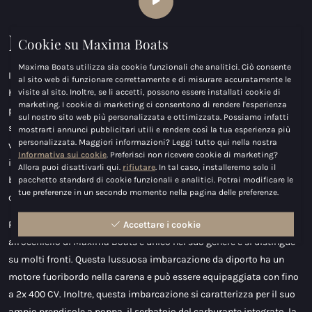
Maxima 35
Cookie su Maxima Boats
Maxima Boats utilizza sia cookie funzionali che analitici. Ciò consente
Il Maxima 35 si distingue per le sue forme moderne. Questa barca
al sito web di funzionare correttamente e di misurare accuratamente le
visite al sito. Inoltre, se li accetti, possono essere installati cookie di
ha molto spazio di stivaggio e un pratico passaggio alla
marketing. I cookie di marketing ci consentono di rendere l'esperienza
piattaforma di galleggiamento. Con il Maxima 35 c'è abbastanza
sul nostro sito web più personalizzata e ottimizzata. Possiamo infatti
spazio sul ponte soleggiato per tutti. Non c'è garanzia migliore per
mostrarti annunci pubblicitari utili e rendere così la tua esperienza più
personalizzata. Maggiori informazioni? Leggi tutto qui nella nostra
viaggiare in sicurezza in tutte le condizioni. Quindi, non esitare e
Informativa sui cookie
. Preferisci non ricevere cookie di marketing?
invita i tuoi amici a una crociera sotto il sole o a un barbecue a
Allora puoi disattivarli qui.
rifiutare
. In tal caso, installeremo solo il
bordo. Puoi anche fare gite di più giorni, perché la cabina può
pacchetto standard di cookie funzionali e analitici. Potrai modificare le
tue preferenze in un secondo momento nella pagina delle preferenze.
ospitare 2 persone per dormire.
Per il 2024, questo è il tender più recente. Questo nuovo fiore
Accettare i cookie
all'occhiello di Maxima Boats è unico nel suo genere e si distingue
su molti fronti. Questa lussuosa imbarcazione da diporto ha un
motore fuoribordo nella carena e può essere equipaggiata con fino
a 2x 400 CV. Inoltre, questa imbarcazione si caratterizza per il suo
ampio prendisole a poppa, il serbatoio del carburante integrato, la