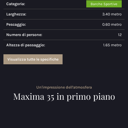
Categoria:
Barche Sportive
Maxima 730
Larghezza:
3.40 metro
Maxima 730I
Pescaggio:
0.60 metro
Maxima 820 retro
Numero di persone:
12
Altezza di passaggio:
1.65 metro
Maxima 920 cabin
Maxima 650 Flying Lounge
Visualizza tutte le specifiche
Maxima 750 Flying Lounge
Tutti Barche acque interne modelli
Un'impressione dell'atmosfera
Maxima 35 in primo piano
Barche elettriche
Maxima 490 XL Elettrico
Maxima 550 Elettrico