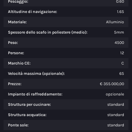
Pescaggio:
0.60
Altitudine di navigazione:
1.65
Materiale:
Alluminio
Spessore dello scafo in poliestere (medio):
5mm
Peso:
4500
Persone:
12
Marchio CE:
C
Velocità massima (opzionale):
65
Prezzo:
€ 355.000,00
Impianto di raffreddamento:
opzionale
Struttura per cucinare:
standard
Struttura acquatica:
standard
Ponte sole:
standard