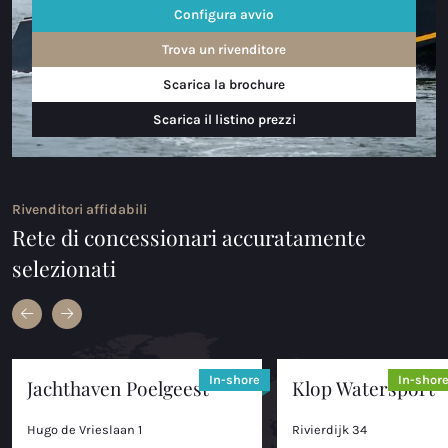
Configura avvio
Trova un rivenditore
Scarica la brochure
Scarica il listino prezzi
Rivenditori affidabili
Rete di concessionari accuratamente
selezionati
In-shore
In-shor
Jachthaven Poelgeest
Klop Watersport
Hugo de Vrieslaan 1
Rivierdijk 34