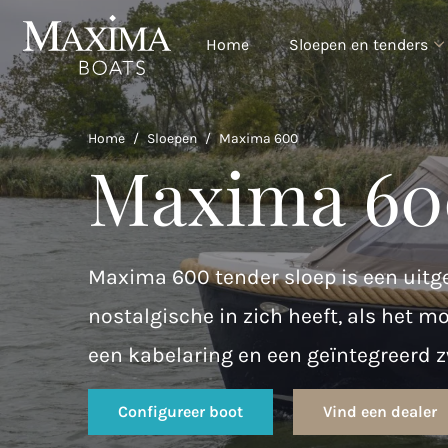
Home
Sloepen en tenders
Home
/
Sloepen
/
Maxima 600
Maxima 60
Maxima 600 tender sloep is een uitg
nostalgische in zich heeft, als het 
een kabelaring en een geïntegreerd 
Configureer boot
Vind een dealer