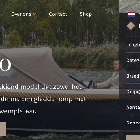
Over ons
Contact
Shop
Lengt
0
Catego
Breed
ekiend model dat zowel het
Diepg
moderne. Een gladde romp met
Aanta
zwemplateau.
Doorv