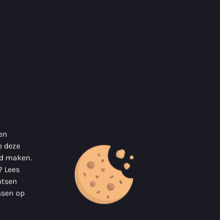
 en
e deze
nd maken.
? Lees
atsen
ssen op