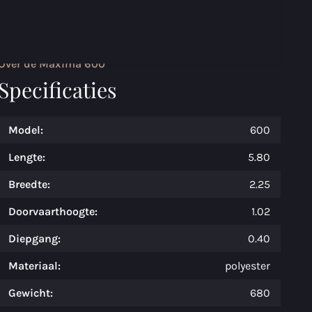
Over de Maxima 600
Specificaties
Model:
600
Lengte:
5.80
Breedte:
2.25
Doorvaarthoogte:
1.02
Diepgang:
0.40
Materiaal:
polyester
Gewicht:
680