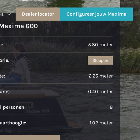
Dealer locator
Configureer jouw Maxima
NL
Maxima 600
e:
5.80 meter
rie:
Sloepen
te:
2.25 meter
ang:
0.40 meter
l personen:
8
aarthoogte:
1.02 meter