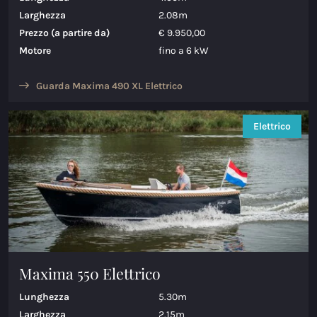
Larghezza
2.08m
Maxima 730
Prezzo (a partire da)
€ 9.950,00
Maxima 730I
Motore
fino a 6 kW
Maxima 820 retro
Guarda Maxima 490 XL Elettrico
Maxima 920 cabin
Elettrico
Maxima 650 Flying Lounge
Maxima 750 Flying Lounge
Tutti Barche acque interne modelli
Barche elettriche
Maxima 550 Elettrico
Maxima 490 XL Elettrico
Lunghezza
5.30m
Maxima 550 Elettrico
Larghezza
2.15m