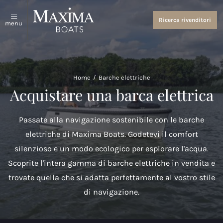
Sloop e tender
Chi siamo
Ricerca rivenditori
menu
Vedi tutto
Chi siamo
Barche Sportive
Eventi e notizie
Home
/
Barche elettriche
Maxima 640
Acquistare una barca elettrica
Maxima 680 sport lounge
Passate alla navigazione sostenibile con le barche
Maxima 700 sport
elettriche di Maxima Boats. Godetevi il comfort
silenzioso e un modo ecologico per esplorare l'acqua.
Maxima 800 sport
Scoprite l'intera gamma di barche elettriche in vendita e
Maxima 740
trovate quella che si adatta perfettamente al vostro stile
di navigazione.
Maxima 840
Maxima 800 cabin