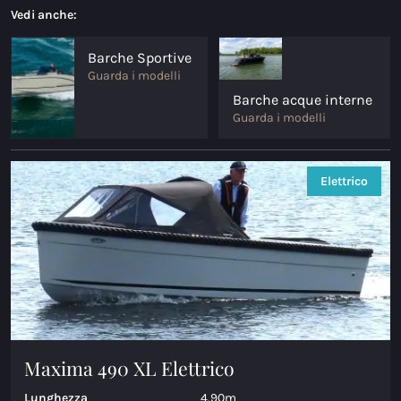
Vedi anche:
Maxima 35
Barche Sportive
Maxima 37 cabin
Guarda i modelli
Barche acque interne
Tutti Barche Sportive modelli
Guarda i modelli
Barche acque interne
Elettrico
Maxima 490
Maxima 550
Maxima 600
Maxima 620 Retro MC
Maxima 630 NEW
Maxima 490 XL Elettrico
Maxima 720 retro
Lunghezza
4.90m