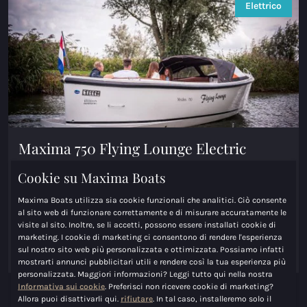
Elettrico
Maxima 750 Flying Lounge Electric
Lunghezza
7.50m
Cookie su Maxima Boats
Larghezza
2.50m
Maxima Boats utilizza sia cookie funzionali che analitici. Ciò consente
Prezzo (a partire da)
€ 30.950,00
al sito web di funzionare correttamente e di misurare accuratamente le
Motore
visite al sito. Inoltre, se li accetti, possono essere installati cookie di
marketing. I cookie di marketing ci consentono di rendere l'esperienza
sul nostro sito web più personalizzata e ottimizzata. Possiamo infatti
Guarda Maxima 750 Flying Lounge Electric
mostrarti annunci pubblicitari utili e rendere così la tua esperienza più
personalizzata. Maggiori informazioni? Leggi tutto qui nella nostra
Informativa sui cookie
. Preferisci non ricevere cookie di marketing?
Allora puoi disattivarli qui.
rifiutare
. In tal caso, installeremo solo il