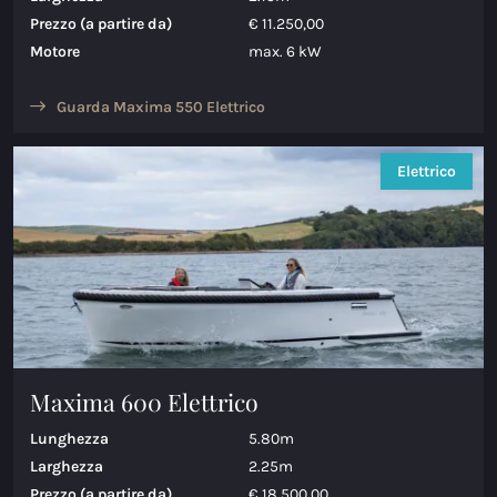
Prezzo (a partire da)
€ 11.250,00
Maxima 600 Elettrico
Motore
max. 6 kW
Maxima 620 MC Elettrico
Guarda Maxima 550 Elettrico
Maxima 630 Elettrico
Elettrico
Maxima 720 retro Elettrico
Maxima 820 retro elettrica
Maxima 650 Flying Lounge Electric
Maxima 750 Flying Lounge Electric
Tutti Elettrico modelli
Maxima 600 Elettrico
Lunghezza
5.80m
Larghezza
2.25m
Prezzo (a partire da)
€ 18.500,00