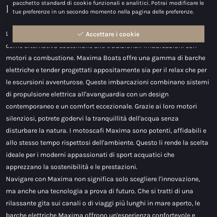
pacchetto standard di cookie funzionali e analitici. Potrai modificare le
Il futuro della navigazione
tue preferenze in un secondo momento nella pagina delle preferenze.
L'acquisto di barche elettriche sta diventando sempre più popolare
Accettare i cookie
come alternativa sostenibile alle tradizionali imbarcazioni con
motori a combustione. Maxima Boats offre una gamma di barche
elettriche e tender progettati appositamente sia per il relax che per
le escursioni avventurose. Queste imbarcazioni combinano sistemi
di propulsione elettrica all'avanguardia con un design
contemporaneo e un comfort eccezionale. Grazie ai loro motori
silenziosi, potrete godervi la tranquillità dell'acqua senza
disturbare la natura. I motoscafi Maxima sono potenti, affidabili e
allo stesso tempo rispettosi dell'ambiente. Questo li rende la scelta
ideale per i moderni appassionati di sport acquatici che
apprezzano la sostenibilità e le prestazioni.
Navigare con Maxima non significa solo scegliere l'innovazione,
ma anche una tecnologia a prova di futuro. Che si tratti di una
rilassante gita sui canali o di viaggi più lunghi in mare aperto, le
barche elettriche Maxima offrono un'esperienza confortevole e