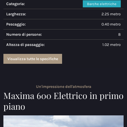
Categoria:
Barche elettriche
Maxima 730
Larghezza:
2.25 metro
Maxima 730I
Pescaggio:
0.40 metro
Maxima 820 retro
Numero di persone:
8
Altezza di passaggio:
1.02 metro
Maxima 920 cabin
Maxima 650 Flying Lounge
Visualizza tutte le specifiche
Maxima 750 Flying Lounge
Tutti Barche acque interne modelli
Un'impressione dell'atmosfera
Maxima 600 Elettrico in primo
Barche elettriche
piano
Maxima 490 XL Elettrico
Maxima 550 Elettrico