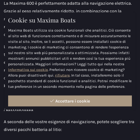
La Maxima 600 è perfettamente adatta alla navigazione elettrica.
Grazie al peso relativamente ridotto, in combinazione con la
Cookie su Maxima Boats
moderna propulsione ePropulsion, potrete godervi un'esperienza di
navigazione silenziosa e confortevole, senza emissioni né rumore
Maxima Boats utilizza sia cookie funzionali che analitici. Ciò consente
del motore.
al sito web di funzionare correttamente e di misurare accuratamente le
visite al sito. Inoltre, se li accetti, possono essere installati cookie di
La versione elettrica combina il comfort Maxima di sempre con la
marketing. I cookie di marketing ci consentono di rendere l'esperienza
sul nostro sito web più personalizzata e ottimizzata. Possiamo infatti
tecnologia moderna e la facilità d'uso. Puoi scegliere tra un motore
mostrarti annunci pubblicitari utili e rendere così la tua esperienza più
elettrico da 3 kW o da 6 kW. La versione da 3 kW è ideale per gite
personalizzata. Maggiori informazioni? Leggi tutto qui nella nostra
Informativa sui cookie
. Preferisci non ricevere cookie di marketing?
rilassanti e navigazione tranquilla, con una velocità massima di
Allora puoi disattivarli qui.
rifiutare
. In tal caso, installeremo solo il
circa 6 km/h. Se desideri più potenza e flessibilità, la versione da 6
pacchetto standard di cookie funzionali e analitici. Potrai modificare le
kW offre una potenza extra e velocità fino a circa 10 km/h.
tue preferenze in un secondo momento nella pagina delle preferenze.
Accettare i cookie
Autonomia
A seconda delle vostre esigenze di navigazione, potete scegliere tra
diversi pacchi batteria al litio: