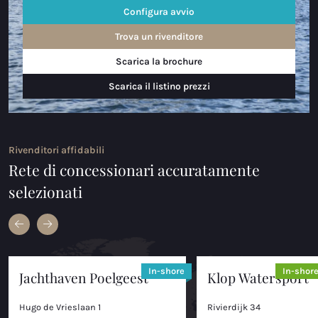
Configura avvio
Trova un rivenditore
Scarica la brochure
Scarica il listino prezzi
Rivenditori affidabili
Rete di concessionari accuratamente
selezionati
In-shore
In-shor
Jachthaven Poelgeest
Klop Watersport
Hugo de Vrieslaan 1
Rivierdijk 34