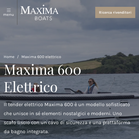
Sloop e tender
Chi siamo
Ricerca rivenditori
menu
Vedi tutto
Chi siamo
Barche Sportive
Eventi e notizie
Maxima 640
Home
/
Maxima 600 elettrico
Maxima 600
Maxima 680 sport lounge
Elettrico
Maxima 700 sport
Maxima 800 sport
Il tender elettrico Maxima 600 è un modello sofisticato
Maxima 740
che unisce in sé elementi nostalgici e moderni. Uno
Maxima 840
scafo liscio con un cavo di sicurezza e una piattaforma
da bagno integrata.
Maxima 800 cabin