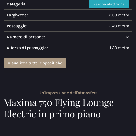
Categoria:
Barche elettriche
Maxima 730
Larghezza:
2.50 metro
Maxima 730I
Pescaggio:
0.40 metro
Maxima 820 retro
Numero di persone:
12
Altezza di passaggio:
1.23 metro
Maxima 920 cabin
Maxima 650 Flying Lounge
Visualizza tutte le specifiche
Maxima 750 Flying Lounge
Tutti Barche acque interne modelli
Un'impressione dell'atmosfera
Maxima 750 Flying Lounge
Barche elettriche
Electric in primo piano
Maxima 490 XL Elettrico
Maxima 550 Elettrico