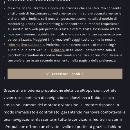
asciutto, senza rinunciare al comfort dei posti a sedere.
Maxima Boats utilizza sia cookie funzionali che analitici. Ciò consente
Naturalmente si è pensato anche al relax: l'ampio prendisole
al sito web di funzionare correttamente e di misurare accuratamente le
completa il piacere di stare in acqua.
visite al sito. Inoltre, se li accetti, possono essere installati cookie di
marketing. I cookie di marketing ci consentono di rendere l'esperienza
Con le sue caratteristiche di navigazione stabile e la sua
sul nostro sito web più personalizzata e ottimizzata. Possiamo infatti
mostrarti annunci pubblicitari utili e rendere così la tua esperienza più
disposizione spaziosa, il Maxima 750 Flying Lounge è ideale per
personalizzata. Maggiori informazioni? Leggi tutto qui nella nostra
gruppi numerosi. Non a caso questa imbarcazione si ispira a una
Informativa sui cookie
. Preferisci non ricevere cookie di marketing?
scialuppa di salvataggio: sicura, spaziosa e affidabile, ma in una
Allora puoi disattivarli qui.
rifiutare
. In tal caso, installeremo solo il
pacchetto standard di cookie funzionali e analitici. Potrai modificare le
versione elegante e lussuosa.
tue preferenze in un secondo momento nella pagina delle preferenze.
Accettare i cookie
ePropulsion
Grazie alla moderna propulsione elettrica ePropulsion, potrete
vivere un'esperienza di navigazione silenziosa e fluida, senza
emissioni, rumore del motore o vibrazioni. Il motore risponde in
modo immediato e controllato, garantendo manovre confortevoli e
una navigazione rilassante in tutte le condizioni. Inoltre, i sistemi
ePropulsion offrono un elevato livello di praticità grazie al chiaro