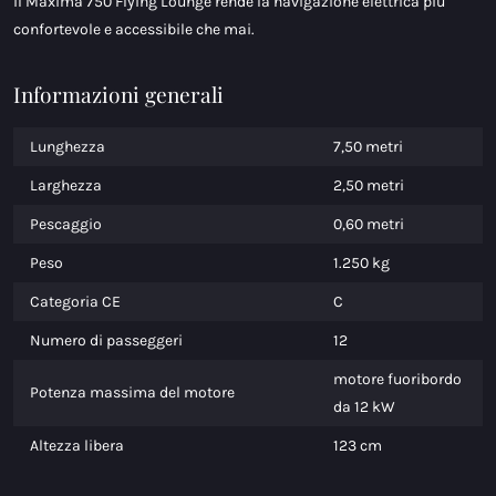
il Maxima 750 Flying Lounge rende la navigazione elettrica più
confortevole e accessibile che mai.
Informazioni generali
Lunghezza
7,50 metri
Larghezza
2,50 metri
Pescaggio
0,60 metri
Peso
1.250 kg
Categoria CE
C
Numero di passeggeri
12
motore fuoribordo
Potenza massima del motore
da 12 kW
Altezza libera
123 cm