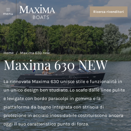
Sloop e tender
Chi siamo
Ricerca rivenditori
menu
Vedi tutto
Chi siamo
Barche Sportive
Eventi e notizie
Maxima 640
Home
/
Maxima 630 new
Maxima 630 NEW
Maxima 680 sport lounge
Maxima 700 sport
La rinnovata Maxima 630 unisce stile e funzionalità in
Maxima 800 sport
un unico design ben studiato. Lo scafo dalle linee pulite
e levigate con bordo paracolpi in gomma e la
Maxima 740
piattaforma da bagno integrata con striscia di
Maxima 840
protezione in acciaio inossidabile costituiscono ancora
oggi il suo caratteristico punto di forza.
Maxima 800 cabin