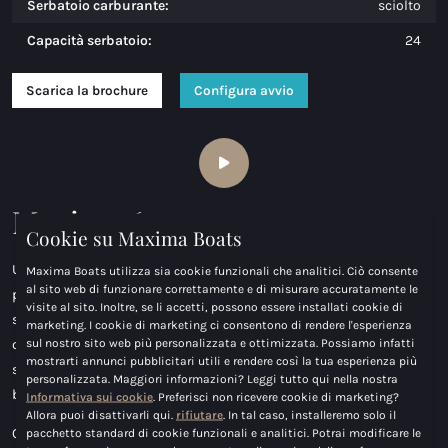
Serbatoio carburante:
sciolto
Capacità serbatoio:
24
Scarica la brochure
Configura avvio
Maxima 630
Cookie su Maxima Boats
Una novità particolarmente pratica è il passaggio dalla
Maxima Boats utilizza sia cookie funzionali che analitici. Ciò consente
al sito web di funzionare correttamente e di misurare accuratamente le
piattaforma da bagno lungo il cuscino fino alla cabina: questa
visite al sito. Inoltre, se li accetti, possono essere installati cookie di
soluzione facilita l'accesso e l'uscita dall'imbarcazione, offre una
marketing. I cookie di marketing ci consentono di rendere l'esperienza
sul nostro sito web più personalizzata e ottimizzata. Possiamo infatti
comoda posizione seduta o sdraiata sul cuscino e aumenta la
mostrarti annunci pubblicitari utili e rendere così la tua esperienza più
sicurezza intorno all'elica. Ideale per nuotare e risalire facilmente a
personalizzata. Maggiori informazioni? Leggi tutto qui nella nostra
bordo.
Informativa sui cookie
. Preferisci non ricevere cookie di marketing?
Allora puoi disattivarli qui.
rifiutare
. In tal caso, installeremo solo il
Questo passaggio è stato sviluppato già a partire dal 2020 per la
pacchetto standard di cookie funzionali e analitici. Potrai modificare le