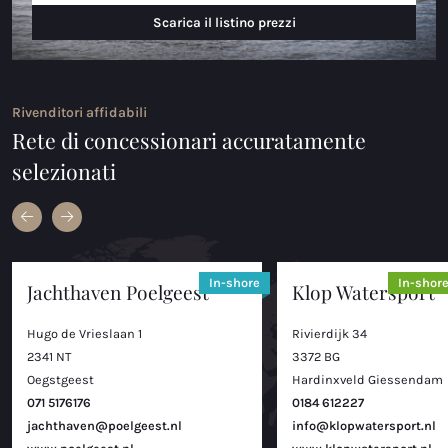
Scarica il listino prezzi
Rivenditori affidabili
Rete di concessionari accuratamente
selezionati
In-shore
In-shor
Jachthaven Poelgeest
Klop Watersport
Hugo de Vrieslaan 1
Rivierdijk 34
2341 NT
3372 BG
Oegstgeest
Hardinxveld Giessendam
071 5176176
0184 612227
jachthaven@poelgeest.nl
info@klopwatersport.nl