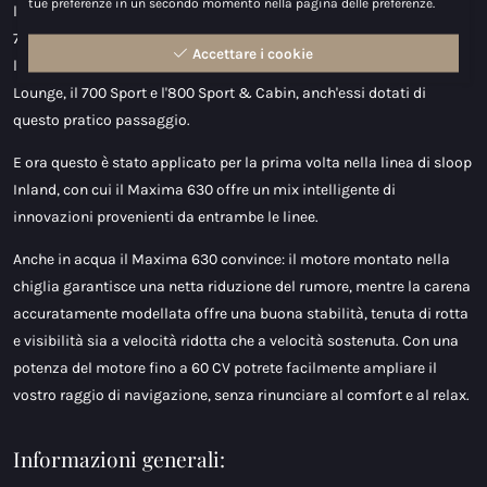
tue preferenze in un secondo momento nella pagina delle preferenze.
linea Coastal con l'innovativa Maxima 840, seguita dalla Maxima
740 nel 2021 e dalla Maxima 640 nel 2022. Successivamente, la
Accettare i cookie
linea Coastal è stata ampliata con modelli come il 680 Sport
Lounge, il 700 Sport e l'800 Sport & Cabin, anch'essi dotati di
questo pratico passaggio.
E ora questo è stato applicato per la prima volta nella linea di sloop
Inland, con cui il Maxima 630 offre un mix intelligente di
innovazioni provenienti da entrambe le linee.
Anche in acqua il Maxima 630 convince: il motore montato nella
chiglia garantisce una netta riduzione del rumore, mentre la carena
accuratamente modellata offre una buona stabilità, tenuta di rotta
e visibilità sia a velocità ridotta che a velocità sostenuta. Con una
potenza del motore fino a 60 CV potrete facilmente ampliare il
vostro raggio di navigazione, senza rinunciare al comfort e al relax.
Informazioni generali: