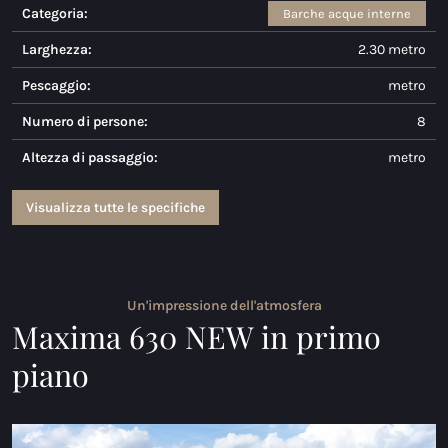
Categoria:
Barche acque interne
Maxima 730
Larghezza:
2.30 metro
Maxima 730I
Pescaggio:
metro
Maxima 820 retro
Numero di persone:
8
Altezza di passaggio:
metro
Maxima 920 cabin
Maxima 650 Flying Lounge
Visualizza tutte le specifiche
Maxima 750 Flying Lounge
Tutti Barche acque interne modelli
Un'impressione dell'atmosfera
Maxima 630 NEW in primo
Barche elettriche
piano
Maxima 490 XL Elettrico
Maxima 550 Elettrico