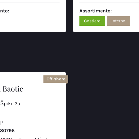
nto:
Assortimento:
Costiero
Interno
Off-shore
 Baotic
 Špike 2a
ji
880795