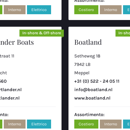
nto:
Assortimento:
Interno
Elettrico
Costiero
Interno
E
In-shore & Off-shore
In-sho
ander Boats
Boatland
raat 11
Setheweg 18
7942 LB
cht
Meppel
560
+31 (0) 522 - 24 05 11
tlander.nl
info@boatland.nl
lander.nl
www.boatland.nl
nto:
Assortimento:
Interno
Elettrico
Costiero
Interno
E