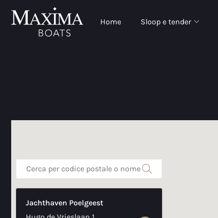
Home
Sloop e tender
Jachthaven Poelgeest
Hugo de Vrieslaan 1