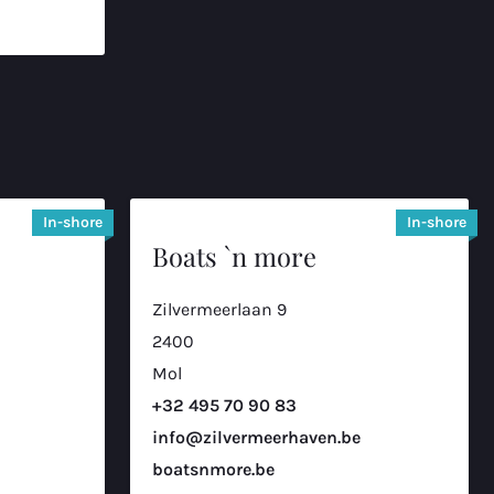
In-shore
In-shore
Boats `n more
Zilvermeerlaan 9
2400
Mol
+32 495 70 90 83
info@zilvermeerhaven.be
boatsnmore.be