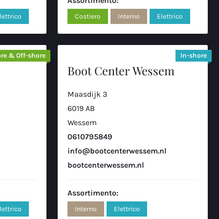
Assortimento:
lettrico
Costiero
Interno
Elettrico
re & Off-shore
In-shore
Boot Center Wessem
Maasdijk 3
6019 AB
Wessem
0610795849
info@bootcenterwessem.nl
bootcenterwessem.nl
Assortimento:
lettrico
Interno
Elettrico