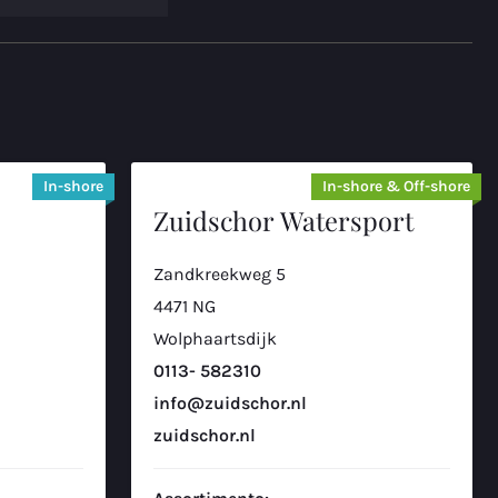
In-shore
In-shore & Off-shore
Zuidschor Watersport
Zandkreekweg 5
4471 NG
Wolphaartsdijk
0113- 582310
info@zuidschor.nl
zuidschor.nl