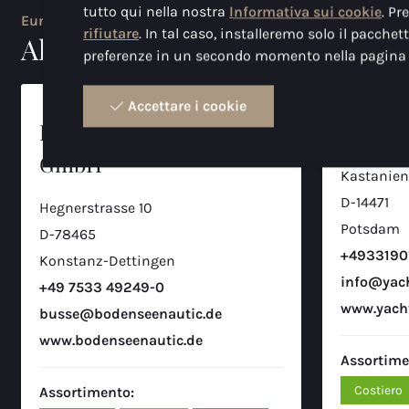
Mittelwendung 39
tutto qui nella nostra
Informativa sui cookie
. Pr
Europa
13
rifiutare
. In tal caso, installeremo solo il pacche
D-28844, Weyhe-Dreye
Allemagne
preferenze in un secondo momento nella pagina d
+49-42033548
In-shore
Accettare i cookie
Demedts Marine
Bodenseenautic busse
YP-Se
Emiel Clausstraat 59P2
GmbH
8793, Waregem (Sint-Eloois-
14
Kastanien
Vijve)
D-14471
Hegnerstrasse 10
003256718225
Potsdam
D-78465
+4933190
Konstanz-Dettingen
Garage Des Sports
info@yac
+49 7533 49249-0
Voie de Liège 18
www.yach
busse@bodenseenautic.de
15
4681, Oupeye
www.bodenseenautic.de
Assortime
003243740840
Costiero
Assortimento: