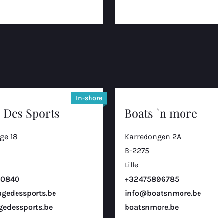
In-shore
 Des Sports
Boats `n more
ège 18
Karredongen 2A
B-2275
Lille
40840
+32475896785
gedessports.be
info@boatsnmore.be
gedessports.be
boatsnmore.be