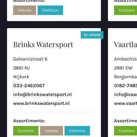
Assortimento:
Assortime
Setheweg 18
7
Interno
Elettrico
Costiero
7942 LB, Meppel
+31 (0) 522 - 24 05 11
In-shore
Boot Center Wessem
Brinks Watersport
Vaartl
Maasdijk 3
8
Galvanistraat 6
Ambachtst
6019 AB, Wessem
3861 NJ
2861 EW
0610795849
Nijkerk
Bergamba
033-2462067
0182-748
Schroder Watersport
info@brinkswatersport.nl
info@vaar
Netwerkweg 12
9
www.brinkswatersport.nl
www.vaart
1033 MV, Amsterdam
020-2442974
Assortimento:
Assortime
Costiero
Interno
Elettrico
Costiero
Van der Meij Watersport