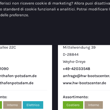
eferisci non ricevere cookie di marketing? Allora puoi disattivar
tto standard di cookie funzionali e analitici. Potrai modificare 
elle preferenze.
In-shore
In-sho
rvice GmbH
HW Bootscenter
allee 22C
Mittelwendung 39
D-28844
Weyhe-Dreye
1090
+49-42033548
hthafen-potsdam.de
anfrage@hw-bootscenter
thafenpotsdam.de
www.hw-bootscenter.de
nto:
Assortimento:
Interno
Elettrico
Costiero
Interno