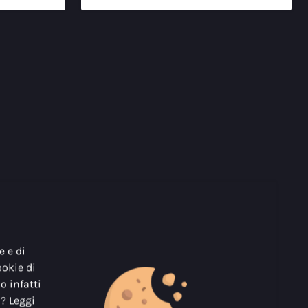
e e di
ookie di
o infatti
i? Leggi