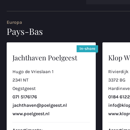
Zandkreekweg 5
4
4471 NG, Wolphaartsdijk
Europa
0113- 582310
Pays-Bas
Brinks Watersport
In-shore
Galvanistraat 6
5
Jachthaven Poelgeest
Klop W
3861 NJ, Nijkerk
033-2462067
Hugo de Vrieslaan 1
Rivierdijk
2341 NT
3372 BG
Vaartlander Boats
Oegstgeest
Hardinxve
Ambachtstraat 11
071 5176176
0184 612
6
2861 EW, Bergambacht
jachthaven@poelgeest.nl
info@klop
0182-748560
www.poelgeest.nl
www.klopw
Boatland