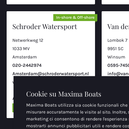
Lombok 7
10
9951 SC, Winsum
In-shore & Off-shore
0595-745002
Schroder Watersport
Van de
Bodenseenautic busse GmbH
Netwerkweg 12
Lombok 7
Hegnerstrasse 10
1033 MV
9951 SC
11
D-78465, Konstanz-Dettingen
Amsterdam
Winsum
+49 7533 49249-0
020-2442974
0595-745
Amsterdam@schroderwatersport.nl
info@vand
YP-Service GmbH
www.schroderwatersport.nl
www.vande
Kastanienallee 22C
Cookie su Maxima Boats
12
D-14471, Potsdam
Assortimento:
Assortime
Maxima Boats utilizza sia cookie funzionali che a
+49331901090
Costiero
Interno
Elettrico
Interno
misurare accuratamente le visite al sito. Inoltre, 
marketing ci consentono di rendere l'esperienza 
HW Bootscenter GmbH
mostrarti annunci pubblicitari utili e rendere co