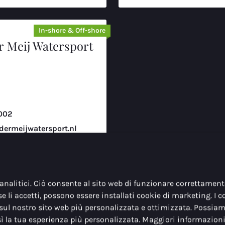
In-shore & Off-shore
r Meij Watersport
002
ermeijwatersport.nl
rmeijwatersport.nl
nto:
nalitici. Ciò consente al sito web di funzionare correttament
Elettrico
se li accetti, possono essere installati cookie di marketing. I c
sul nostro sito web più personalizzata e ottimizzata. Possiam
sì la tua esperienza più personalizzata. Maggiori informazion