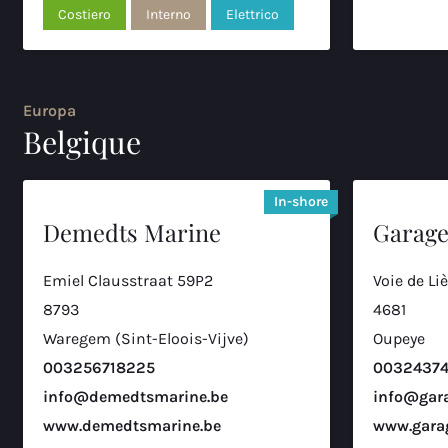
Boats `n more
Costiero
Interno
Elettrico
Karredongen 2A
16
B-2275, Lille
+32475896785
Europa
Belgique
Boats `n more
Zilvermeerlaan 9
17
In-shore
2400, Mol
Demedts Marine
Garage
+32 495 70 90 83
Emiel Clausstraat 59P2
Voie de Li
Yacht Centar Baotic
8793
4681
Maksimirska 282
Waregem (Sint-Eloois-Vijve)
Oupeye
18
10000, Zagreb
003256718225
0032437
00385 21 880 795
info@demedtsmarine.be
info@gara
www.demedtsmarine.be
www.gara