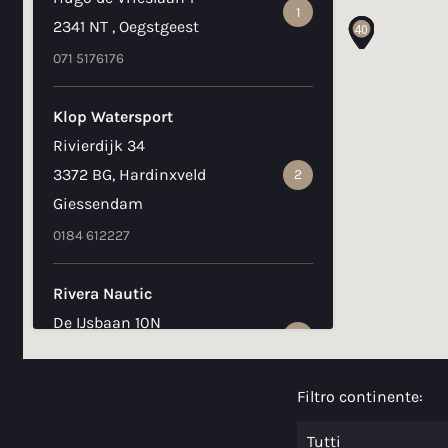
1
41
2341 NT , Oegstgeest
39
40
071 5176176
Klop Watersport
Rivierdijk 34
3372 BG, Hardinxveld
2
Giessendam
0184 612227
Rivera Nautic
De IJsbaan 10N
3
8731 DW , Wommels
06-28766060
Filtro continente:
Zuidschor Watersport