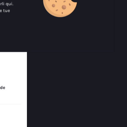
li qui.
le tue
re & Off-shore
 GmbH
.de