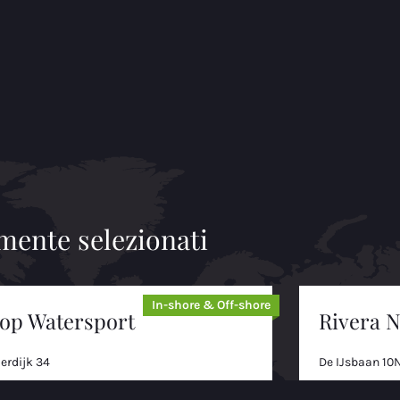
mente selezionati
In-shore & Off-shore
lop Watersport
Rivera N
ierdijk 34
De IJsbaan 10
2 BG
8731 DW