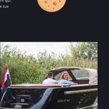
li qui.
Guarda l'offerta
le tue