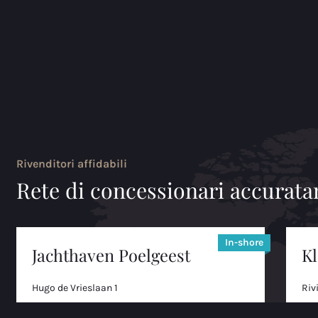
Rivenditori affidabili
Rete di concessionari accurata
In-shore
Jachthaven Poelgeest
K
Hugo de Vrieslaan 1
Riv
2341 NT
337