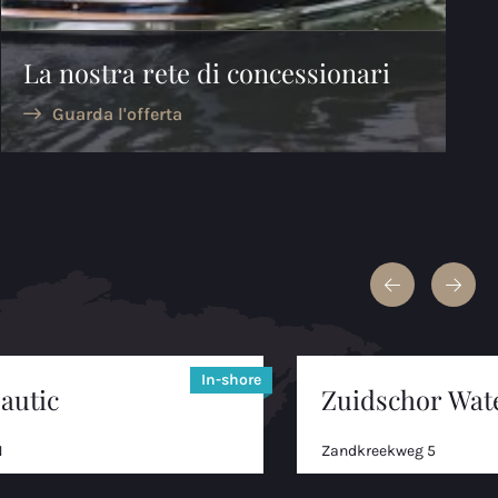
La nostra rete di concessionari
Guarda l'offerta
In-shore
autic
Zuidschor Wat
N
Zandkreekweg 5
4471 NG