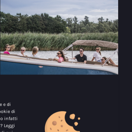
e e di
ookie di
o infatti
Sloop e tender
i? Leggi