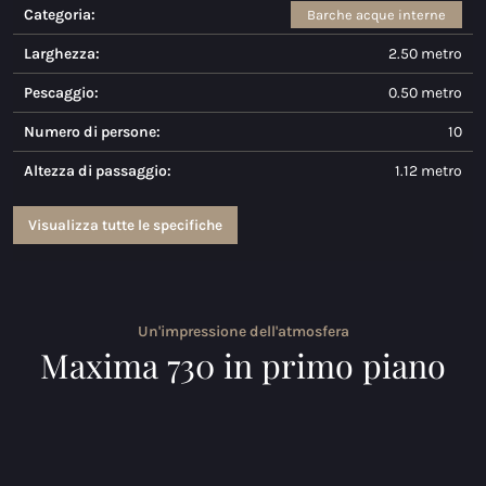
Categoria:
Barche acque interne
Maxima 730
Larghezza:
2.50 metro
Maxima 730I
Pescaggio:
0.50 metro
Maxima 820 retro
Numero di persone:
10
Altezza di passaggio:
1.12 metro
Maxima 920 cabin
Maxima 650 Flying Lounge
Visualizza tutte le specifiche
Maxima 750 Flying Lounge
Tutti Barche acque interne modelli
Un'impressione dell'atmosfera
Maxima 730 in primo piano
Barche elettriche
Maxima 490 XL Elettrico
Maxima 550 Elettrico