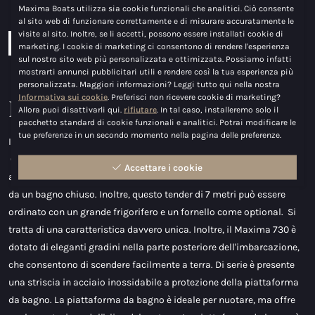
Capacità serbatoio:
24
Maxima Boats utilizza sia cookie funzionali che analitici. Ciò consente
al sito web di funzionare correttamente e di misurare accuratamente le
visite al sito. Inoltre, se li accetti, possono essere installati cookie di
Scarica la brochure
Configura avvio
marketing. I cookie di marketing ci consentono di rendere l'esperienza
sul nostro sito web più personalizzata e ottimizzata. Possiamo infatti
mostrarti annunci pubblicitari utili e rendere così la tua esperienza più
personalizzata. Maggiori informazioni? Leggi tutto qui nella nostra
Informativa sui cookie
. Preferisci non ricevere cookie di marketing?
Maxima 730
Allora puoi disattivarli qui.
rifiutare
. In tal caso, installeremo solo il
pacchetto standard di cookie funzionali e analitici. Potrai modificare le
tue preferenze in un secondo momento nella pagina delle preferenze.
Il tender Maxima 730 è sinonimo di comfort, eleganza e velocità.
Con una potenza massima di 150 CV, è un vero lupo travestito da
Accettare i cookie
agnello. Il comfort è garantito dall'ampio spazio interno e persino
da un bagno chiuso. Inoltre, questo tender di 7 metri può essere
ordinato con un grande frigorifero e un fornello come optional. Si
tratta di una caratteristica davvero unica. Inoltre, il Maxima 730 è
dotato di eleganti gradini nella parte posteriore dell'imbarcazione,
che consentono di scendere facilmente a terra. Di serie è presente
una striscia in acciaio inossidabile a protezione della piattaforma
da bagno. La piattaforma da bagno è ideale per nuotare, ma offre