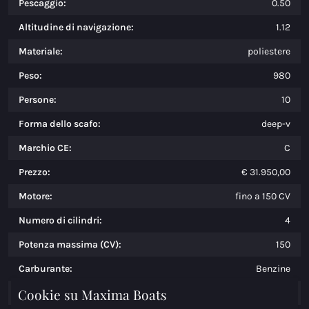
Pescaggio:
0.50
Altitudine di navigazione:
1.12
Materiale:
poliestere
Peso:
980
Persone:
10
Forma dello scafo:
deep-v
Marchio CE:
C
Prezzo:
€ 31.950,00
Motore:
fino a 150 CV
Numero di cilindri:
4
Potenza massima (CV):
150
Carburante:
Benzine
Cookie su Maxima Boats
Serbatoio carburante:
sciolto