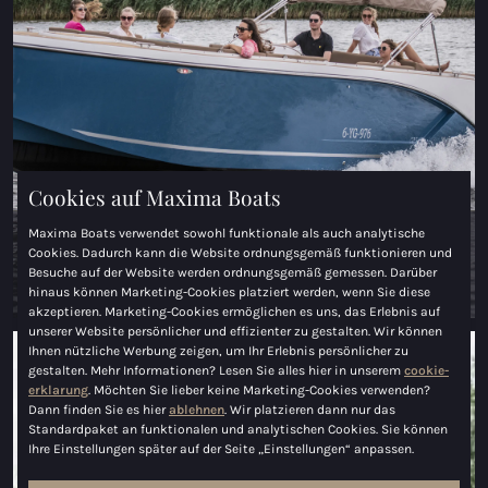
Maxima 35
Maxima 37 kabine
Alle Coastal modelle
Schaluppen
Cookies auf Maxima Boats
Maxima 490
Maxima Boats verwendet sowohl funktionale als auch analytische
Schaluppen und Tender
Cookies. Dadurch kann die Website ordnungsgemäß funktionieren und
Besuche auf der Website werden ordnungsgemäß gemessen. Darüber
Maxima 550
Das Angebot ansehen
hinaus können Marketing-Cookies platziert werden, wenn Sie diese
akzeptieren. Marketing-Cookies ermöglichen es uns, das Erlebnis auf
Maxima 600
unserer Website persönlicher und effizienter zu gestalten. Wir können
Ihnen nützliche Werbung zeigen, um Ihr Erlebnis persönlicher zu
gestalten. Mehr Informationen? Lesen Sie alles hier in unserem
cookie-
Maxima 620 Retro MC
erklarung
. Möchten Sie lieber keine Marketing-Cookies verwenden?
Dann finden Sie es hier
ablehnen
. Wir platzieren dann nur das
Maxima 630 NEUE
Standardpaket an funktionalen und analytischen Cookies. Sie können
Ihre Einstellungen später auf der Seite „Einstellungen“ anpassen.
Maxima 720 retro