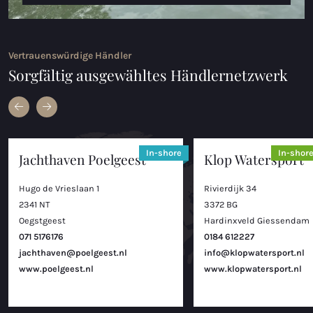
Vertrauenswürdige Händler
Sorgfältig ausgewähltes Händlernetzwerk
In-shore
In-shor
Jachthaven Poelgeest
Klop Watersport
Hugo de Vrieslaan 1
Rivierdijk 34
2341 NT
3372 BG
Oegstgeest
Hardinxveld Giessendam
071 5176176
0184 612227
jachthaven@poelgeest.nl
info@klopwatersport.nl
www.poelgeest.nl
www.klopwatersport.nl