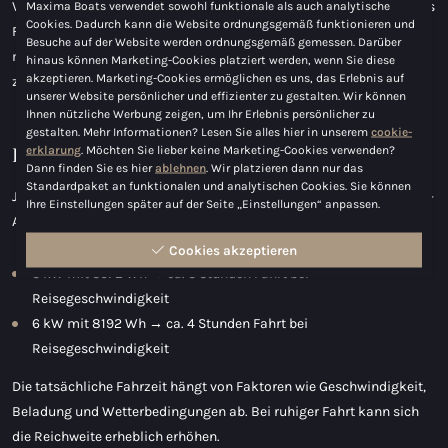
Version eignet sich ideal für entspannte Ausflüge und gemächliches
Maxima Boats verwendet sowohl funktionale als auch analytische
Cookies. Dadurch kann die Website ordnungsgemäß funktionieren und
Fahren mit einer Höchstgeschwindigkeit von ca. 6 km/h. Wenn Sie
Besuche auf der Website werden ordnungsgemäß gemessen. Darüber
mehr Leistung und Flexibilität wünschen, bietet die 6-kW-Version
hinaus können Marketing-Cookies platziert werden, wenn Sie diese
akzeptieren. Marketing-Cookies ermöglichen es uns, das Erlebnis auf
zusätzliche Kraft und Geschwindigkeiten von bis zu ca. 10 km/h.
unserer Website persönlicher und effizienter zu gestalten. Wir können
Ihnen nützliche Werbung zeigen, um Ihr Erlebnis persönlicher zu
gestalten. Mehr Informationen? Lesen Sie alles hier in unserem
cookie-
Reichweite
erklarung
. Möchten Sie lieber keine Marketing-Cookies verwenden?
Dann finden Sie es hier
ablehnen
. Wir platzieren dann nur das
Standardpaket an funktionalen und analytischen Cookies. Sie können
Je nach Ihren Fahrwünschen wählen Sie aus verschiedenen Lithium-
Ihre Einstellungen später auf der Seite „Einstellungen“ anpassen.
Akkupaketen:
Cookies akzeptieren
3 kW mit 3072 Wh → ca. 3 Stunden Fahrt bei
Reisegeschwindigkeit
6 kW mit 8192 Wh → ca. 4 Stunden Fahrt bei
Reisegeschwindigkeit
Die tatsächliche Fahrzeit hängt von Faktoren wie Geschwindigkeit,
Beladung und Wetterbedingungen ab. Bei ruhiger Fahrt kann sich
die Reichweite erheblich erhöhen.