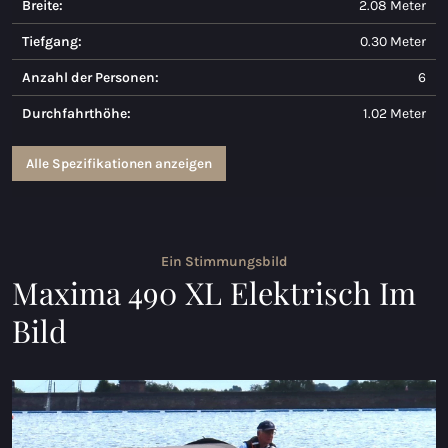
Breite:
2.08 Meter
Maxima 730
Tiefgang:
0.30 Meter
Maxima 730I
Anzahl der Personen:
6
Durchfahrthöhe:
1.02 Meter
Maxima 820 retro
Maxima 920 cabin
Alle Spezifikationen anzeigen
Maxima 650 Flying Lounge
Maxima 750 Flying Lounge
Ein Stimmungsbild
Maxima 490 XL Elektrisch Im
Alle Inland modelle
Bild
Elektrischen Schaluppen
Maxima 490 XL Elektrisch
Maxima 550 Elektrisch