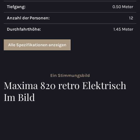
Tiefgang:
0.50 Meter
Maxima 730
Anzahl der Personen:
12
Maxima 730I
Durchfahrthöhe:
1.45 Meter
Maxima 820 retro
Alle Spezifikationen anzeigen
Maxima 920 cabin
Maxima 650 Flying Lounge
Ein Stimmungsbild
Maxima 750 Flying Lounge
Maxima 820 retro Elektrisch
Alle Inland modelle
Im Bild
Elektrischen Schaluppen
Maxima 490 XL Elektrisch
Maxima 550 Elektrisch