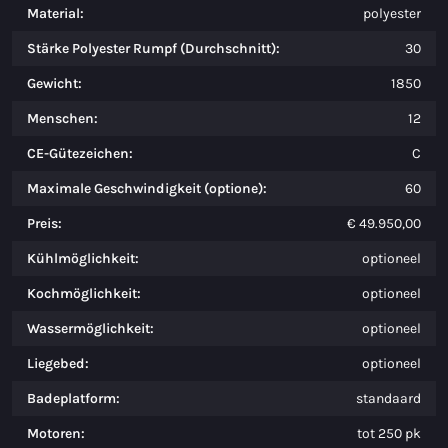
Material:
polyester
Stärke Polyester Rumpf (Durchschnitt):
30
Gewicht:
1850
Menschen:
12
CE-Gütezeichen:
C
Maximale Geschwindigkeit (optione):
60
Preis:
€ 49.950,00
Kühlmöglichkeit:
optioneel
Kochmöglichkeit:
optioneel
Wassermöglichkeit:
optioneel
Liegebed:
optioneel
Badeplatform:
standaard
Motoren:
tot 250 pk