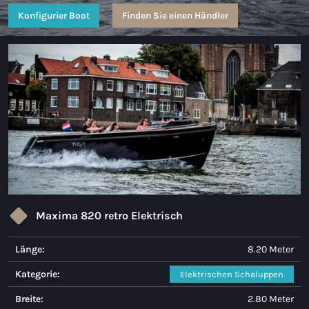
Konfigurier Boot
Finden Sie einen Händler
Maxima 35
Maxima 37 kabine
Alle Coastal modelle
Schaluppen
Maxima 490
Maxima 550
Maxima 600
Maxima 820 retro Elektrisch
Maxima 620 Retro MC
Länge:
8.20 Meter
Maxima 630 NEUE
Kategorie:
Elektrischen Schaluppen
Maxima 720 retro
Breite:
2.80 Meter