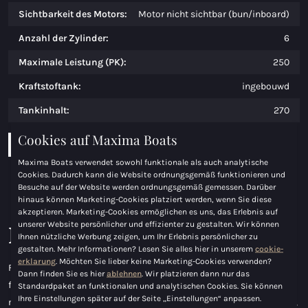
Sichtbarkeit des Motors:
Motor nicht sichtbar (bun/inboard)
Anzahl der Zylinder:
6
Maximale Leistung (PK):
250
Kraftstoftank:
ingebouwd
Tankinhalt:
270
Cookies auf Maxima Boats
Download Broschüre
Konfigurier Boot
Maxima Boats verwendet sowohl funktionale als auch analytische
Cookies. Dadurch kann die Website ordnungsgemäß funktionieren und
Besuche auf der Website werden ordnungsgemäß gemessen. Darüber
hinaus können Marketing-Cookies platziert werden, wenn Sie diese
akzeptieren. Marketing-Cookies ermöglichen es uns, das Erlebnis auf
unserer Website persönlicher und effizienter zu gestalten. Wir können
Maxima 820 retro Elektrisch
Ihnen nützliche Werbung zeigen, um Ihr Erlebnis persönlicher zu
gestalten. Mehr Informationen? Lesen Sie alles hier in unserem
cookie-
erklarung
. Möchten Sie lieber keine Marketing-Cookies verwenden?
For 2024, this is the brand-new Maxima 820 Retro. This new
Dann finden Sie es hier
ablehnen
. Wir platzieren dann nur das
flagship from Maxima Boats is one of a kind and stands out in
Standardpaket an funktionalen und analytischen Cookies. Sie können
Ihre Einstellungen später auf der Seite „Einstellungen“ anpassen.
many ways. Additionally, this boat features a spacious aft sundeck,