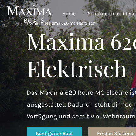
Home
Schaluppen und Tend
Home
/
Maxima 620 mc elektrisch
Maxima 62
Elektrisch
Das Maxima 620 Retro MC Electric ist
ausgestattet. Dadurch steht dir noch
Verfügung und somit viel Wohnraum 
Konfigurier Boot
Finden Sie einen