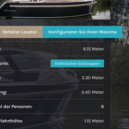
Maxima 620 MC Elektrisch
Verteiler Locator
Konfigurieren Sie Ihren Maxima
:
6.15 Meter
rie:
Elektrischen Schaluppen
:
2.30 Meter
ang:
0.40 Meter
l der Personen:
8
fahrthöhe:
1.15 Meter