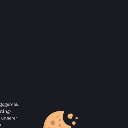
ungsgemäß
ting-
f unserer
s