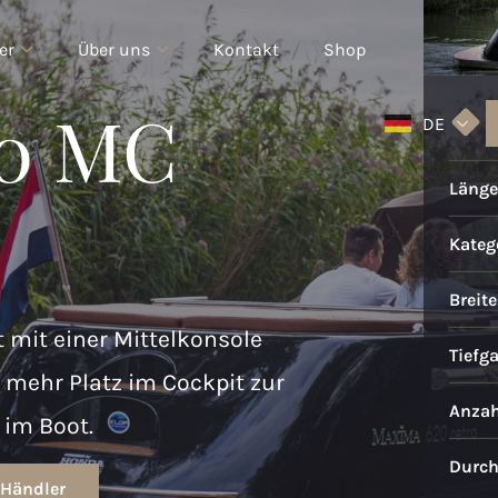
er
Über uns
Kontakt
Shop
0 MC
DE
Länge
Katego
Breite
 mit einer Mittelkonsole
Tiefg
 mehr Platz im Cockpit zur
Anzah
im Boot.
Durch
 Händler