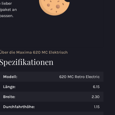
 lieber
dpaket an
passen.
Über die Maxima 620 MC Elektrisch
Spezifikationen
Modell:
620 MC Retro Electric
Länge:
6.15
Breite:
2.30
Durchfahrthöhe:
1.15