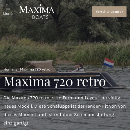
Schaluppen und Tender
Über uns
Verteiler Locator
Menü
Alles anzeigen
Über uns
Coastal Tenders
Events and News
Maxima 640
Maxima 680 sport lounge
Home
/
Maxima 720 retro
Maxima 720 retro
Maxima 700 sport
Maxima 800 sport
Die Maxima 720 retro ist in Form und Layout ein völlig
Maxima 740
neues Modell. Diese Schaluppe ist der Tender-Hit von von
Maxima 840 tender
dieses Moment und ist mit ihrer Serienausstattung
einzigartig!
Maxima 800 cabin