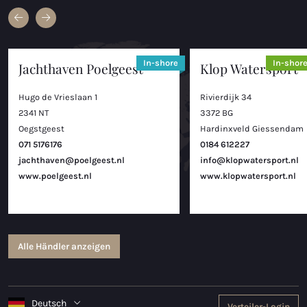
In-shore
In-shor
Jachthaven Poelgeest
Klop Watersport
Hugo de Vrieslaan 1
Rivierdijk 34
2341 NT
3372 BG
Oegstgeest
Hardinxveld Giessendam
071 5176176
0184 612227
jachthaven@poelgeest.nl
info@klopwatersport.nl
www.poelgeest.nl
www.klopwatersport.nl
Alle Händler anzeigen
Deutsch
Verteiler-Login