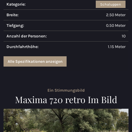
Kategorie:
Schaluppen
Maxima 730
Breite:
2.50 Meter
Maxima 730I
Tiefgang:
0.50 Meter
Maxima 820 retro
Anzahl der Personen:
10
Maxima 920 cabin
Durchfahrthöhe:
1.15 Meter
Maxima 650 Flying Lounge
Alle Spezifikationen anzeigen
Maxima 750 Flying Lounge
Alle Inland modelle
Ein Stimmungsbild
Maxima 720 retro Im Bild
Elektrischen Schaluppen
Maxima 490 XL Elektrisch
Maxima 550 Elektrisch