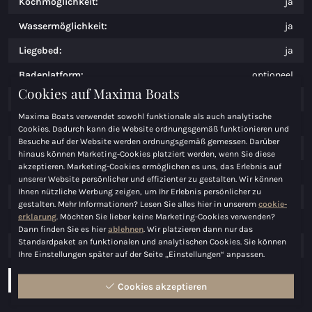
Kochmöglichkeit:
ja
Wassermöglichkeit:
ja
Liegebed:
ja
Badeplatform:
optioneel
Cookies auf Maxima Boats
Motoren:
tot 150 pk
Maxima Boats verwendet sowohl funktionale als auch analytische
Anzahl der Zylinder:
4
Cookies. Dadurch kann die Website ordnungsgemäß funktionieren und
Besuche auf der Website werden ordnungsgemäß gemessen. Darüber
Maximale Leistung (PK):
150
hinaus können Marketing-Cookies platziert werden, wenn Sie diese
akzeptieren. Marketing-Cookies ermöglichen es uns, das Erlebnis auf
Maximale Leistung (KW):
110
unserer Website persönlicher und effizienter zu gestalten. Wir können
Ihnen nützliche Werbung zeigen, um Ihr Erlebnis persönlicher zu
Kraftstof:
Benzine
gestalten. Mehr Informationen? Lesen Sie alles hier in unserem
cookie-
erklarung
. Möchten Sie lieber keine Marketing-Cookies verwenden?
Kraftstoftank:
los
Dann finden Sie es hier
ablehnen
. Wir platzieren dann nur das
Standardpaket an funktionalen und analytischen Cookies. Sie können
Tankinhalt:
24
Ihre Einstellungen später auf der Seite „Einstellungen“ anpassen.
Download Broschüre
Konfigurier Boot
Cookies akzeptieren