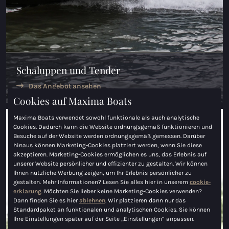
Maxima 730
Maxima 730I
Maxima 820 retro
Schaluppen und Tender
Maxima 920 cabin
Das Angebot ansehen
Cookies auf Maxima Boats
Maxima 650 Flying Lounge
Maxima Boats verwendet sowohl funktionale als auch analytische
Maxima 750 Flying Lounge
Cookies. Dadurch kann die Website ordnungsgemäß funktionieren und
Besuche auf der Website werden ordnungsgemäß gemessen. Darüber
hinaus können Marketing-Cookies platziert werden, wenn Sie diese
Alle Inland modelle
akzeptieren. Marketing-Cookies ermöglichen es uns, das Erlebnis auf
unserer Website persönlicher und effizienter zu gestalten. Wir können
Elektrischen Schaluppen
Ihnen nützliche Werbung zeigen, um Ihr Erlebnis persönlicher zu
gestalten. Mehr Informationen? Lesen Sie alles hier in unserem
cookie-
erklarung
. Möchten Sie lieber keine Marketing-Cookies verwenden?
Maxima 490 XL Elektrisch
Dann finden Sie es hier
ablehnen
. Wir platzieren dann nur das
Standardpaket an funktionalen und analytischen Cookies. Sie können
Maxima 550 Elektrisch
Ihre Einstellungen später auf der Seite „Einstellungen“ anpassen.