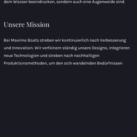
dem Wasser beeindrucken, sondern auch eine Augenweide sind.
Unsere Mission
Bei Maxima Boats streben wir kontinuierlich nach Verbesserung
und Innovation. Wir verfeinern ständig unsere Designs, integrieren
neue Technologien und streben nach nachhaltigen
Produktionsmethoden, um den sich wandelnden Bedürfnissen
unserer Kunden gerecht zu werden und unseren Einfluss auf die
Umwelt zu minimieren.
Ob Sie nun einen entspannten Tag auf dem Wasser mit Freunden
und Familie verbringen möchten, eine abenteuerliche Expedition zu
abgelegenen Wasserstraßen unternehmen möchten oder einfach
nur die Ruhe und Gelassenheit des Lebens auf dem Wasser
genießen möchten - bei Maxima Boats haben wir das perfekte Boot
für Ihre Bedürfnisse und Wünsche.