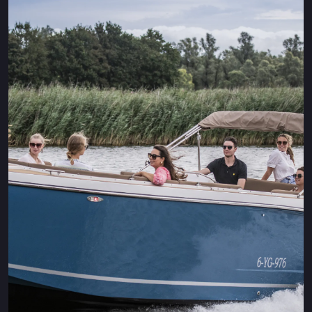
Maxima 35
Maxima 37 kabine
Alle Coastal modelle
Schaluppen
Maxima 490
Maxima 550
Maxima 600
Maxima 620 Retro MC
Maxima 630 NEUE
Maxima 720 retro