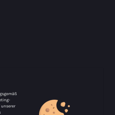
ungsgemäß
ting-
f unserer
s