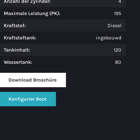
Anzahl der Zylinder:
4
Maximale Leistung (PK):
195
Kraftstof:
Diesel
Kraftstoftank:
ingebouwd
Tankinhalt:
120
Wassertank:
80
Download Broschüre
Konfigurier Boot