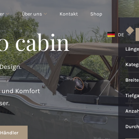
er
Über uns
Kontakt
Shop
0 cabin
DE
Länge
Katego
Design.
Breite
t und Komfort
Tiefg
ser.
Anzah
Durch
 Händler