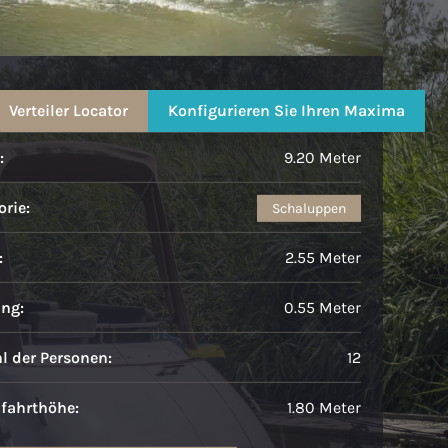
Maxima 920 cabin
Verteiler Locator
Konfigurieren Sie Ihren Maxima
:
9.20 Meter
rie:
Schaluppen
:
2.55 Meter
ang:
0.55 Meter
l der Personen:
12
fahrthöhe:
1.80 Meter