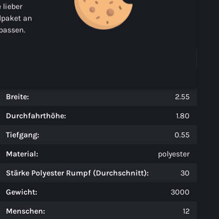
 lieber
Über die Maxima 920 cabin
dpaket an
Spezifikationen
passen.
Modell:
920 cabin
Länge:
9.20
Breite:
2.55
Durchfahrthöhe:
1.80
Tiefgang:
0.55
Material:
polyester
Stärke Polyester Rumpf (Durchschnitt):
30
Gewicht:
3000
Menschen:
12