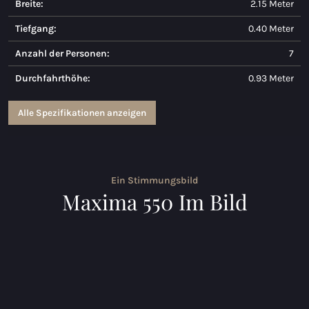
Breite:
2.15 Meter
Maxima 730
Tiefgang:
0.40 Meter
Maxima 730I
Anzahl der Personen:
7
Durchfahrthöhe:
0.93 Meter
Maxima 820 retro
Maxima 920 cabin
Alle Spezifikationen anzeigen
Maxima 650 Flying Lounge
Maxima 750 Flying Lounge
Ein Stimmungsbild
Maxima 550 Im Bild
Alle Inland modelle
Elektrischen Schaluppen
Maxima 490 XL Elektrisch
Maxima 550 Elektrisch