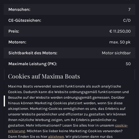
Menschen:
7
CE-Gütezeichen:
C/D
Preis:
€ 11.250,00
Motoren:
max. 50 pk
Sichtbarkeit des Motors:
Motor sichtbar
Maximale Leistung (PK):
50
Cookies auf Maxima Boats
Kraftstof:
Benzine
Kraftstoftank:
los
Maxima Boats verwendet sowohl funktionale als auch analytische
Cookies. Dadurch kann die Website ordnungsgemäß funktionieren und
Besuche auf der Website werden ordnungsgemäß gemessen. Darüber
Download Broschüre
Konfigurier Boot
hinaus können Marketing-Cookies platziert werden, wenn Sie diese
akzeptieren. Marketing-Cookies ermöglichen es uns, das Erlebnis auf
unserer Website persönlicher und effizienter zu gestalten. Wir können
Ihnen nützliche Werbung zeigen, um Ihr Erlebnis persönlicher zu
gestalten. Mehr Informationen? Lesen Sie alles hier in unserem
cookie-
erklarung
. Möchten Sie lieber keine Marketing-Cookies verwenden?
Dann finden Sie es hier
ablehnen
. Wir platzieren dann nur das