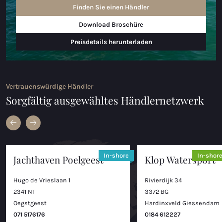
Finden Sie einen Händler
Download Broschüre
Preisdetails herunterladen
Vertrauenswürdige Händler
Sorgfältig ausgewähltes Händlernetzwerk
In-shore
In-shor
Jachthaven Poelgeest
Klop Watersport
Hugo de Vrieslaan 1
Rivierdijk 34
2341 NT
3372 BG
Oegstgeest
Hardinxveld Giessendam
071 5176176
0184 612227