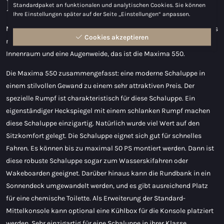
Maxima 550
Standardpaket an funktionalen und analytischen Cookies. Sie können
Ihre Einstellungen später auf der Seite „Einstellungen“ anpassen.
Maximalen Genuss zu einem maximalen Preis-Leistungs-Verhältnis
Cookies akzeptieren
mit dieser Maxima 550 Schaluppe. Schlank und elegant, viel
Innenraum und eine Augenweide, das ist die Maxima 550.
Die Maxima 550 zusammengefasst: eine moderne Schaluppe in
einem stilvollen Gewand zu einem sehr attraktiven Preis. Der
spezielle Rumpf ist charakteristisch für diese Schaluppe. Ein
eigenständiger Heckspiegel mit einem schlanken Rumpf machen
diese Schaluppe einzigartig. Natürlich wurde viel Wert auf den
Sitzkomfort gelegt. Die Schaluppe eignet sich gut für schnelles
Fahren. Es können bis zu maximal 50 PS montiert werden. Dann ist
diese robuste Schaluppe sogar zum Wasserskifahren oder
Wakeboarden geeignet. Darüber hinaus kann die Rundbank in ein
Sonnendeck umgewandelt werden, und es gibt ausreichend Platz
für eine chemische Toilette. Als Erweiterung der Standard-
Mittelkonsole kann optional eine Kühlbox für die Konsole platziert
werden. Sehr einzigartig für eine Schaluppe in ihrer Klasse.