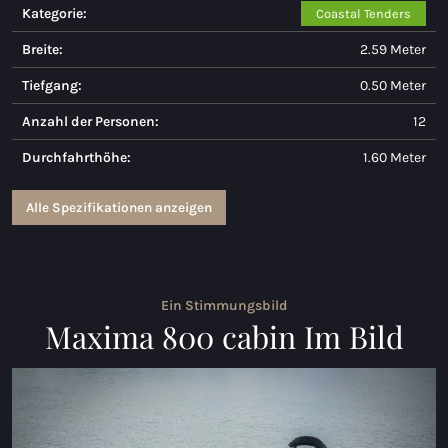
Kategorie:
Coastal Tenders
Maxima 730
Breite:
2.59 Meter
Maxima 730I
Tiefgang:
0.50 Meter
Maxima 820 retro
Anzahl der Personen:
12
Durchfahrthöhe:
1.60 Meter
Maxima 920 cabin
Maxima 650 Flying Lounge
Alle Spezifikationen anzeigen
Maxima 750 Flying Lounge
Alle Inland modelle
Ein Stimmungsbild
Maxima 800 cabin Im Bild
Elektrischen Schaluppen
Maxima 490 XL Elektrisch
Maxima 550 Elektrisch