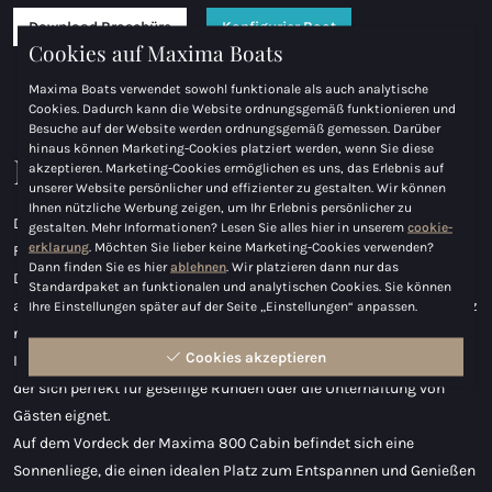
Download Broschüre
Konfigurier Boot
Cookies auf Maxima Boats
Maxima Boats verwendet sowohl funktionale als auch analytische
Cookies. Dadurch kann die Website ordnungsgemäß funktionieren und
Besuche auf der Website werden ordnungsgemäß gemessen. Darüber
hinaus können Marketing-Cookies platziert werden, wenn Sie diese
Maxima 800 Kabine
akzeptieren. Marketing-Cookies ermöglichen es uns, das Erlebnis auf
unserer Website persönlicher und effizienter zu gestalten. Wir können
Ihnen nützliche Werbung zeigen, um Ihr Erlebnis persönlicher zu
Das Design der Maxima 800 Kabine ist auf Komfort und
gestalten. Mehr Informationen? Lesen Sie alles hier in unserem
cookie-
erklarung
. Möchten Sie lieber keine Marketing-Cookies verwenden?
Funktionalität ausgerichtet.
Dann finden Sie es hier
ablehnen
. Wir platzieren dann nur das
Das geräumige Cockpit ist mit einer doppelsitzigen Fahrerbank
Standardpaket an funktionalen und analytischen Cookies. Sie können
ausgestattet, auf der Fahrer und Beifahrer bequem und stilvoll Platz
Ihre Einstellungen später auf der Seite „Einstellungen“ anpassen.
nehmen können.
Cookies akzeptieren
Im Herzen des Cockpits befindet sich ein großzügiger Sitzbereich,
der sich perfekt für gesellige Runden oder die Unterhaltung von
Gästen eignet.
Auf dem Vordeck der Maxima 800 Cabin befindet sich eine
Sonnenliege, die einen idealen Platz zum Entspannen und Genießen