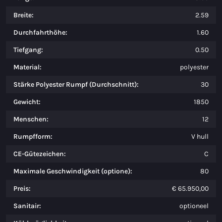
Breite:
2.59
Durchfahrthöhe:
1.60
Tiefgang:
0.50
Material:
polyester
Stärke Polyester Rumpf (Durchschnitt):
30
Gewicht:
1850
Menschen:
12
Rumpfform:
V hull
CE-Gütezeichen:
C
Maximale Geschwindigkeit (optione):
80
Preis:
€ 65.950,00
Sanitair:
optioneel