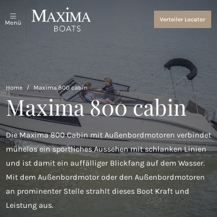
Schaluppen und Tender
Über uns
Verteiler Locator
Menü
Alles anzeigen
Über uns
Coastal Tenders
Events and News
Maxima 640
Home
/
Maxima 800 cabin
Maxima 800 cabin
Maxima 680 sport lounge
Maxima 700 sport
Die Maxima 800 Cabin mit Außenbordmotoren verbindet
Maxima 800 sport
mühelos ein sportliches Aussehen mit schlanken Linien
und ist damit ein auffälliger Blickfang auf dem Wasser.
Maxima 740
Mit dem Außenbordmotor oder den Außenbordmotoren
Maxima 840 tender
an prominenter Stelle strahlt dieses Boot Kraft und
Leistung aus.
Maxima 800 cabin