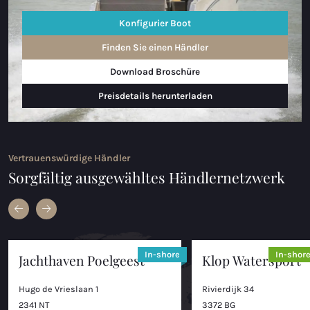
Konfigurier Boot
Finden Sie einen Händler
Download Broschüre
Preisdetails herunterladen
Vertrauenswürdige Händler
Sorgfältig ausgewähltes Händlernetzwerk
In-shore
In-shor
Jachthaven Poelgeest
Klop Watersport
Hugo de Vrieslaan 1
Rivierdijk 34
2341 NT
3372 BG