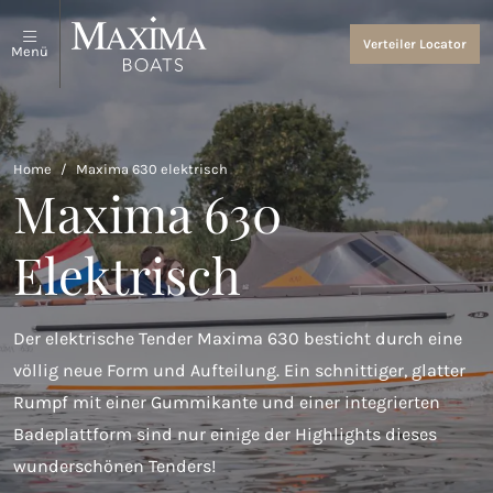
Schaluppen und Tender
Über uns
Verteiler Locator
Menü
Alles anzeigen
Über uns
Coastal Tenders
Events and News
Home
/
Maxima 630 elektrisch
Maxima 640
Maxima 630
Maxima 680 sport lounge
Elektrisch
Maxima 700 sport
Maxima 800 sport
Der elektrische Tender Maxima 630 besticht durch eine
völlig neue Form und Aufteilung. Ein schnittiger, glatter
Maxima 740
Rumpf mit einer Gummikante und einer integrierten
Maxima 840 tender
Badeplattform sind nur einige der Highlights dieses
wunderschönen Tenders!
Maxima 800 cabin