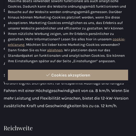
Maxima Boats verwendet sowohl funktionale als auch analytische
Cookies. Dadurch kann die Website ordnungsgemäß funktionieren und
Dank des modernen elektrischen ePropulsion-Antriebs erleben Sie
Besuche auf der Website werden ordnungsgemäß gemessen. Darüber
hinaus können Marketing-Cookies platziert werden, wenn Sie diese
ein flüsterleises und sanftes Fahrgefühl, ohne Emissionen,
akzeptieren. Marketing-Cookies ermöglichen es uns, das Erlebnis auf
Motorgeräusche oder Vibrationen. Der Motor reagiert direkt und
unserer Website persönlicher und effizienter zu gestalten. Wir können
kontrolliert, was für komfortables Manövrieren und entspanntes
Ihnen nützliche Werbung zeigen, um Ihr Erlebnis persönlicher zu
gestalten. Mehr Informationen? Lesen Sie alles hier in unserem
cookie-
Fahren unter allen Bedingungen sorgt. Darüber hinaus bieten die
erklarung
. Möchten Sie lieber keine Marketing-Cookies verwenden?
ePropulsion-Systeme einen hohen Bedienkomfort dank des
Dann finden Sie es hier
ablehnen
. Wir platzieren dann nur das
Standardpaket an funktionalen und analytischen Cookies. Sie können
übersichtlichen digitalen Displays, auf dem Geschwindigkeit,
Ihre Einstellungen später auf der Seite „Einstellungen“ anpassen.
Akkustatus und verbleibende Fahrzeit leicht abzulesen sind.
Cookies akzeptieren
Sie haben die Wahl zwischen zwei Leistungsoptionen. Die 6-kW-
Version eignet sich perfekt für entspannte Ausflüge und ruhiges
Fahren mit einer Höchstgeschwindigkeit von ca. 8 km/h. Wenn Sie
mehr Leistung und Flexibilität wünschen, bietet die 12-kW-Version
zusätzliche Kraft und Geschwindigkeiten bis zu ca. 12 km/h.
Reichweite