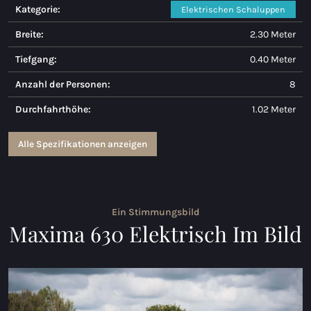
Kategorie:
Elektrischen Schaluppen
Maxima 730
Breite:
2.30 Meter
Maxima 730I
Tiefgang:
0.40 Meter
Maxima 820 retro
Anzahl der Personen:
8
Durchfahrthöhe:
1.02 Meter
Maxima 920 cabin
Maxima 650 Flying Lounge
Alle Spezifikationen anzeigen
Maxima 750 Flying Lounge
Alle Inland modelle
Ein Stimmungsbild
Maxima 630 Elektrisch Im Bild
Elektrischen Schaluppen
Maxima 490 XL Elektrisch
Maxima 550 Elektrisch