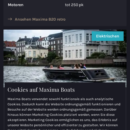
Motoren
tot 250 pk
Ansehen Maxima 820 retro
Elektrischen
Cookies auf Maxima Boats
Maxima 820 retro Elektrisch
Maxima Boats verwendet sowohl funktionale als auch analytische
Cookies. Dadurch kann die Website ordnungsgemäß funktionieren und
Länge
8.20m
Besuche auf der Website werden ordnungsgemäß gemessen. Darüber
Breite
2.80m
hinaus können Marketing-Cookies platziert werden, wenn Sie diese
akzeptieren. Marketing-Cookies ermöglichen es uns, das Erlebnis auf
Preis (ab)
€ 49.950,00
unserer Website persönlicher und effizienter zu gestalten. Wir können
Motoren
tot 250 pk