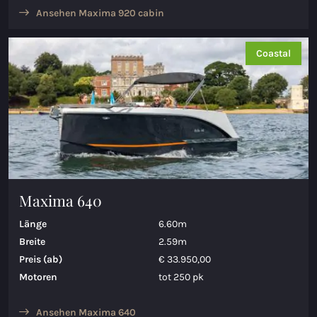
Ansehen Maxima 920 cabin
Coastal
Maxima 640
Länge
6.60m
Breite
2.59m
Preis (ab)
€ 33.950,00
Motoren
tot 250 pk
Ansehen Maxima 640