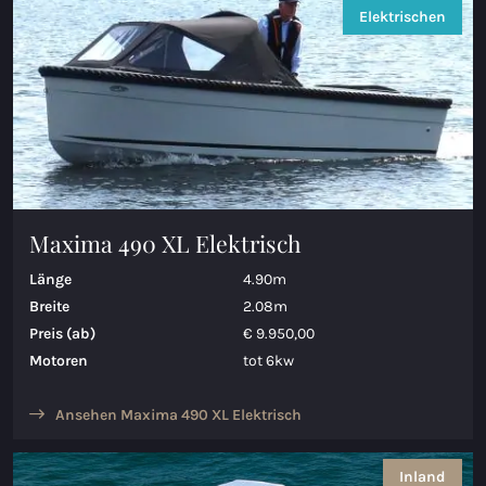
Elektrischen
Maxima 730
Maxima 730I
Maxima 820 retro
Maxima 920 cabin
Maxima 650 Flying Lounge
Maxima 490 XL Elektrisch
Maxima 750 Flying Lounge
Länge
4.90m
Breite
2.08m
Alle Inland modelle
Preis (ab)
€ 9.950,00
Motoren
tot 6kw
Elektrischen Schaluppen
Ansehen Maxima 490 XL Elektrisch
Maxima 490 XL Elektrisch
Maxima 550 Elektrisch
Inland