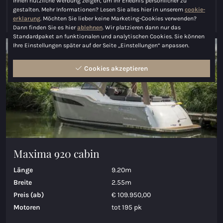
Ihnen nützliche Werbung zeigen, um Ihr Erlebnis persönlicher zu
gestalten. Mehr Informationen? Lesen Sie alles hier in unserem
cookie-
erklarung
. Möchten Sie lieber keine Marketing-Cookies verwenden?
Ansehen Maxima 820 retro Elektrisch
Dann finden Sie es hier
ablehnen
. Wir platzieren dann nur das
Standardpaket an funktionalen und analytischen Cookies. Sie können
Ihre Einstellungen später auf der Seite „Einstellungen“ anpassen.
Inland
Cookies akzeptieren
Maxima 920 cabin
Länge
9.20m
Breite
2.55m
Preis (ab)
€ 109.950,00
Motoren
tot 195 pk