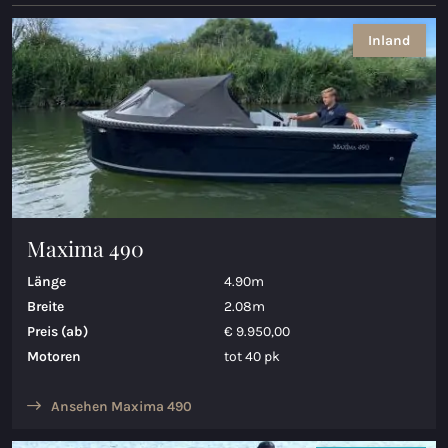
Maxima 35
Inland
Maxima 37 kabine
Alle Coastal modelle
Schaluppen
Maxima 490
Maxima 490
Maxima 550
Länge
4.90m
Maxima 600
Breite
2.08m
Preis (ab)
€ 9.950,00
Maxima 620 Retro MC
Motoren
tot 40 pk
Maxima 630 NEUE
Ansehen Maxima 490
Maxima 720 retro