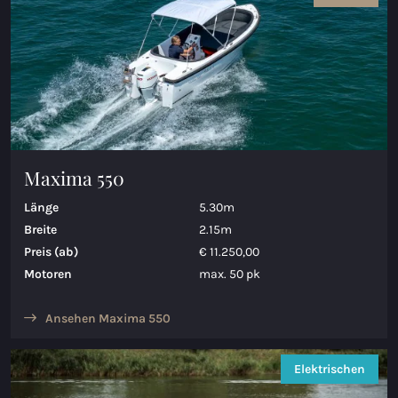
Maxima 600 Elektrisch
Maxima 620 MC Elektrisch
Maxima 630 Elektrisch
Maxima 720 retro Elektrisch
Maxima 550
Maxima 820 retro Elektrisch
Länge
5.30m
Maxima 650 Flying Lounge Elektrisch
Breite
2.15m
Preis (ab)
€ 11.250,00
Maxima 750 Flying Lounge Elektrisch
Motoren
max. 50 pk
Alle Elektrischen modelle
Ansehen Maxima 550
Elektrischen