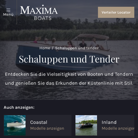
Schaluppen und Tender
Über uns
Verteiler Locator
Menü
Alles anzeigen
Über uns
Coastal Tenders
Events and News
Home
/
Schaluppen und tender
Maxima 640
Schaluppen und Tender
Maxima 680 sport lounge
Entdecken Sie die Vielseitigkeit von Booten und Tendern
Maxima 700 sport
und genießen Sie das Erkunden der Küstenlinie mit Stil.
Maxima 800 sport
Maxima 740
Auch anzeigen:
Maxima 840 tender
Coastal
Inland
Modelle anzeigen
Modelle anzeigen
Maxima 800 cabin